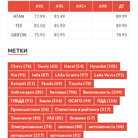
A92
A95
A95+
A98
ДТ
ATAN
77.99
81.49
89.99
TES
81.50
85.90
89.90
GRIFON
75.95
81.95
78.95
МЕТКИ
Chery
(76)
Geely
(63)
Haval
(54)
Hyundai
(105)
Kia
(91)
lada
(87)
LAda Granta
(97)
Lada Vesta
(91)
Renault
(51)
Skoda
(69)
Toyota
(78)
Volkswagen
(85)
Автоваз
(706)
Безопасность
(209)
ГИБДД
(91)
Закон
(556)
ОСАГО
(49)
ПДД
(136)
Происшествия
(56)
Статистика и рейтинги
(317)
Техосмотр
(80)
УАЗ
(85)
Экзамен
(57)
Электросамокат
(74)
автоваз
(88)
автозапчасти
(68)
авторынок
(227)
автошкола
(81)