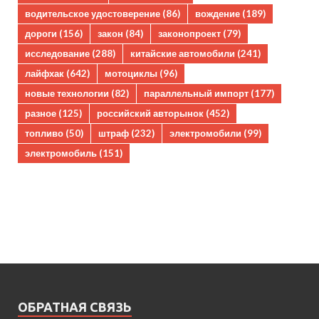
водительское удостоверение
(86)
вождение
(189)
дороги
(156)
закон
(84)
законопроект
(79)
исследование
(288)
китайские автомобили
(241)
лайфхак
(642)
мотоциклы
(96)
новые технологии
(82)
параллельный импорт
(177)
разное
(125)
российский авторынок
(452)
топливо
(50)
штраф
(232)
электромобили
(99)
электромобиль
(151)
ОБРАТНАЯ СВЯЗЬ