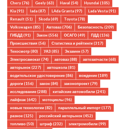
Chery
(76)
Geely
(63)
Haval
(54)
Hyundai
(105)
Kia
(91)
lada
(87)
LAda Granta
(97)
Lada Vesta
(91)
Renault
(51)
Skoda
(69)
Toyota
(78)
Volkswagen
(85)
Автоваз
(706)
Безопасность
(209)
ГИБДД
(91)
Закон
(556)
ОСАГО
(49)
ПДД
(136)
Происшествия
(56)
Статистика и рейтинги
(317)
Техосмотр
(80)
УАЗ
(85)
Экзамен
(57)
Электросамокат
(74)
автоваз
(88)
автозапчасти
(68)
авторынок
(227)
автошкола
(81)
водительское удостоверение
(86)
вождение
(189)
дороги
(156)
закон
(84)
законопроект
(79)
исследование
(288)
китайские автомобили
(241)
лайфхак
(642)
мотоциклы
(96)
новые технологии
(82)
параллельный импорт
(177)
разное
(125)
российский авторынок
(452)
топливо
(50)
штраф
(232)
электромобили
(99)