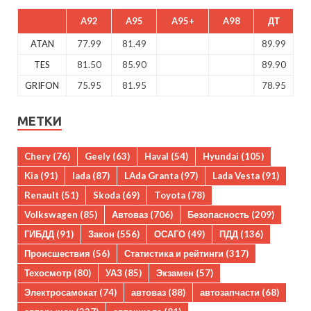
A92
A95
A95+
A98
ДТ
ATAN
77.99
81.49
89.99
TES
81.50
85.90
89.90
GRIFON
75.95
81.95
78.95
МЕТКИ
Chery
(76)
Geely
(63)
Haval
(54)
Hyundai
(105)
Kia
(91)
lada
(87)
LAda Granta
(97)
Lada Vesta
(91)
Renault
(51)
Skoda
(69)
Toyota
(78)
Volkswagen
(85)
Автоваз
(706)
Безопасность
(209)
ГИБДД
(91)
Закон
(556)
ОСАГО
(49)
ПДД
(136)
Происшествия
(56)
Статистика и рейтинги
(317)
Техосмотр
(80)
УАЗ
(85)
Экзамен
(57)
Электросамокат
(74)
автоваз
(88)
автозапчасти
(68)