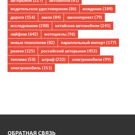
авторынок
(227)
автошкола
(81)
водительское удостоверение
(86)
вождение
(189)
дороги
(156)
закон
(84)
законопроект
(79)
исследование
(288)
китайские автомобили
(241)
лайфхак
(642)
мотоциклы
(96)
новые технологии
(82)
параллельный импорт
(177)
разное
(125)
российский авторынок
(452)
топливо
(50)
штраф
(232)
электромобили
(99)
электромобиль
(151)
ОБРАТНАЯ СВЯЗЬ