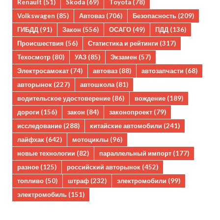
Renault
(51)
Skoda
(69)
Toyota
(78)
Volkswagen
(85)
Автоваз
(706)
Безопасность
(209)
ГИБДД
(91)
Закон
(556)
ОСАГО
(49)
ПДД
(136)
Происшествия
(56)
Статистика и рейтинги
(317)
Техосмотр
(80)
УАЗ
(85)
Экзамен
(57)
Электросамокат
(74)
автоваз
(88)
автозапчасти
(68)
авторынок
(227)
автошкола
(81)
водительское удостоверение
(86)
вождение
(189)
дороги
(156)
закон
(84)
законопроект
(79)
исследование
(288)
китайские автомобили
(241)
лайфхак
(642)
мотоциклы
(96)
новые технологии
(82)
параллельный импорт
(177)
разное
(125)
российский авторынок
(452)
топливо
(50)
штраф
(232)
электромобили
(99)
электромобиль
(151)