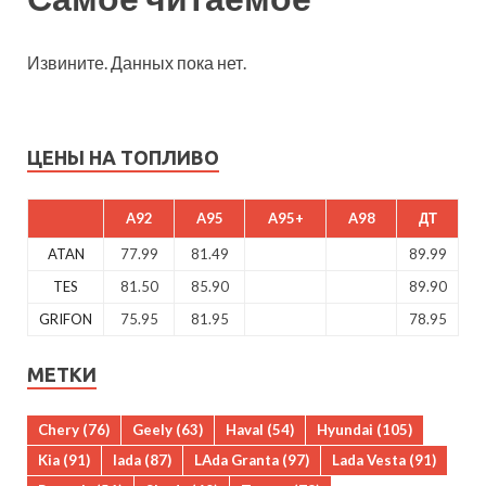
Извините. Данных пока нет.
ЦЕНЫ НА ТОПЛИВО
A92
A95
A95+
A98
ДТ
ATAN
77.99
81.49
89.99
TES
81.50
85.90
89.90
GRIFON
75.95
81.95
78.95
МЕТКИ
Chery
(76)
Geely
(63)
Haval
(54)
Hyundai
(105)
Kia
(91)
lada
(87)
LAda Granta
(97)
Lada Vesta
(91)