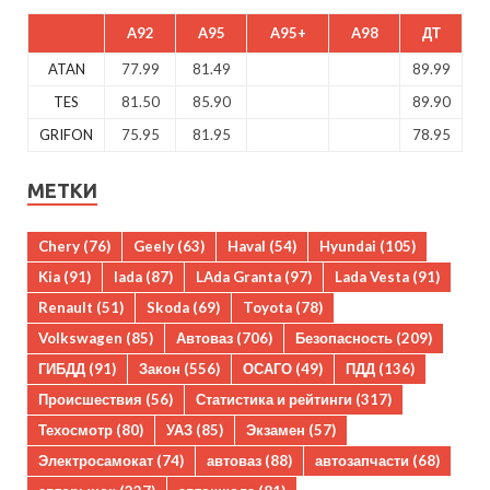
A92
A95
A95+
A98
ДТ
ATAN
77.99
81.49
89.99
TES
81.50
85.90
89.90
GRIFON
75.95
81.95
78.95
МЕТКИ
Chery
(76)
Geely
(63)
Haval
(54)
Hyundai
(105)
Kia
(91)
lada
(87)
LAda Granta
(97)
Lada Vesta
(91)
Renault
(51)
Skoda
(69)
Toyota
(78)
Volkswagen
(85)
Автоваз
(706)
Безопасность
(209)
ГИБДД
(91)
Закон
(556)
ОСАГО
(49)
ПДД
(136)
Происшествия
(56)
Статистика и рейтинги
(317)
Техосмотр
(80)
УАЗ
(85)
Экзамен
(57)
Электросамокат
(74)
автоваз
(88)
автозапчасти
(68)