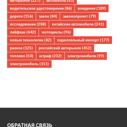
авторынок
(227)
автошкола
(81)
водительское удостоверение
(86)
вождение
(189)
дороги
(156)
закон
(84)
законопроект
(79)
исследование
(288)
китайские автомобили
(241)
лайфхак
(642)
мотоциклы
(96)
новые технологии
(82)
параллельный импорт
(177)
разное
(125)
российский авторынок
(452)
топливо
(50)
штраф
(232)
электромобили
(99)
электромобиль
(151)
ОБРАТНАЯ СВЯЗЬ