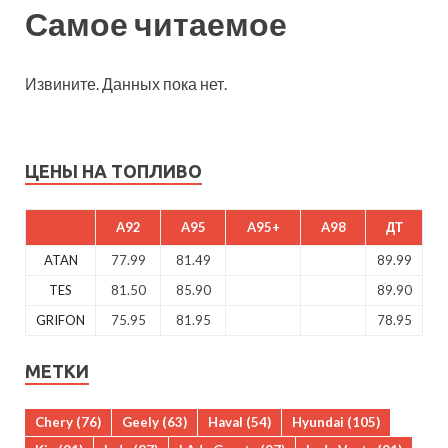
Самое читаемое
Извините. Данных пока нет.
ЦЕНЫ НА ТОПЛИВО
A92
A95
A95+
A98
ДТ
ATAN
77.99
81.49
89.99
TES
81.50
85.90
89.90
GRIFON
75.95
81.95
78.95
МЕТКИ
Chery
(76)
Geely
(63)
Haval
(54)
Hyundai
(105)