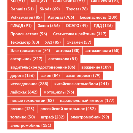
Kia
(91)
lada
(87)
LAda Granta
(97)
Lada Vesta
(91)
Renault
(51)
Skoda
(69)
Toyota
(78)
Volkswagen
(85)
Автоваз
(706)
Безопасность
(209)
ГИБДД
(91)
Закон
(556)
ОСАГО
(49)
ПДД
(136)
Происшествия
(56)
Статистика и рейтинги
(317)
Техосмотр
(80)
УАЗ
(85)
Экзамен
(57)
Электросамокат
(74)
автоваз
(88)
автозапчасти
(68)
авторынок
(227)
автошкола
(81)
водительское удостоверение
(86)
вождение
(189)
дороги
(156)
закон
(84)
законопроект
(79)
исследование
(288)
китайские автомобили
(241)
лайфхак
(642)
мотоциклы
(96)
новые технологии
(82)
параллельный импорт
(177)
разное
(125)
российский авторынок
(452)
топливо
(50)
штраф
(232)
электромобили
(99)
электромобиль
(151)