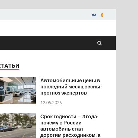
СТАТЬИ
Автомобильные цены в
последний месяц весны:
прогноз экспертов
12.05.2026
Срок годности — 3 года:
почему в России
автомобиль стал
дорогим расходником, а