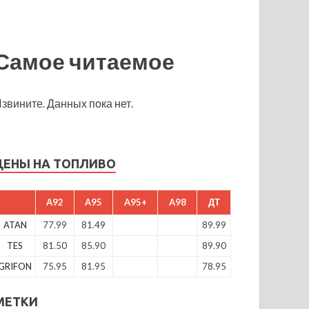
Самое читаемое
звините. Данных пока нет.
ЦЕНЫ НА ТОПЛИВО
A92
A95
A95+
A98
ДТ
ATAN
77.99
81.49
89.99
TES
81.50
85.90
89.90
GRIFON
75.95
81.95
78.95
МЕТКИ