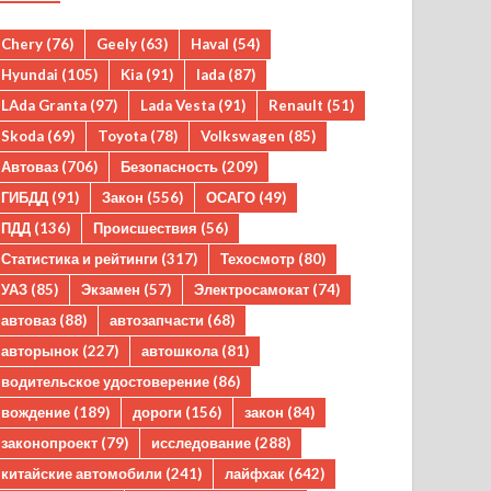
Chery
(76)
Geely
(63)
Haval
(54)
Hyundai
(105)
Kia
(91)
lada
(87)
LAda Granta
(97)
Lada Vesta
(91)
Renault
(51)
Skoda
(69)
Toyota
(78)
Volkswagen
(85)
Автоваз
(706)
Безопасность
(209)
ГИБДД
(91)
Закон
(556)
ОСАГО
(49)
ПДД
(136)
Происшествия
(56)
Статистика и рейтинги
(317)
Техосмотр
(80)
УАЗ
(85)
Экзамен
(57)
Электросамокат
(74)
автоваз
(88)
автозапчасти
(68)
авторынок
(227)
автошкола
(81)
водительское удостоверение
(86)
вождение
(189)
дороги
(156)
закон
(84)
законопроект
(79)
исследование
(288)
китайские автомобили
(241)
лайфхак
(642)