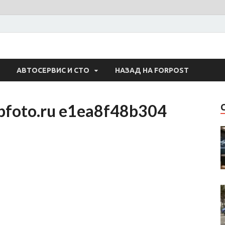
 Авто
АВТОСЕРВИС И СТО
НАЗАД НА FORPOST
pfoto.ru e1ea8f48b304