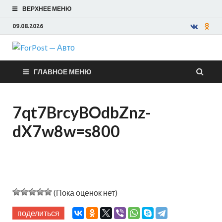
ВЕРХНЕЕ МЕНЮ
09.08.2026
ForPost —
ГЛАВНОЕ МЕНЮ
Авто
7qt7BrcyBOdbZnz-
dX7w8w=s800
(Пока оценок нет)
поделиться