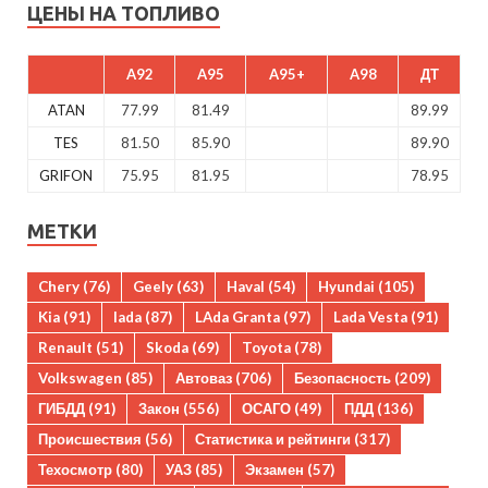
ЦЕНЫ НА ТОПЛИВО
A92
A95
A95+
A98
ДТ
ATAN
77.99
81.49
89.99
TES
81.50
85.90
89.90
GRIFON
75.95
81.95
78.95
МЕТКИ
Chery
(76)
Geely
(63)
Haval
(54)
Hyundai
(105)
Kia
(91)
lada
(87)
LAda Granta
(97)
Lada Vesta
(91)
Renault
(51)
Skoda
(69)
Toyota
(78)
Volkswagen
(85)
Автоваз
(706)
Безопасность
(209)
ГИБДД
(91)
Закон
(556)
ОСАГО
(49)
ПДД
(136)
Происшествия
(56)
Статистика и рейтинги
(317)
Техосмотр
(80)
УАЗ
(85)
Экзамен
(57)