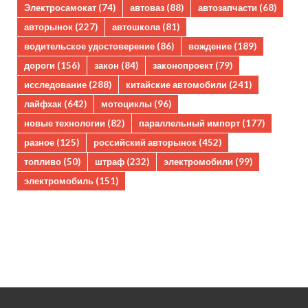
Электросамокат
(74)
автоваз
(88)
автозапчасти
(68)
авторынок
(227)
автошкола
(81)
водительское удостоверение
(86)
вождение
(189)
дороги
(156)
закон
(84)
законопроект
(79)
исследование
(288)
китайские автомобили
(241)
лайфхак
(642)
мотоциклы
(96)
новые технологии
(82)
параллельный импорт
(177)
разное
(125)
российский авторынок
(452)
топливо
(50)
штраф
(232)
электромобили
(99)
электромобиль
(151)