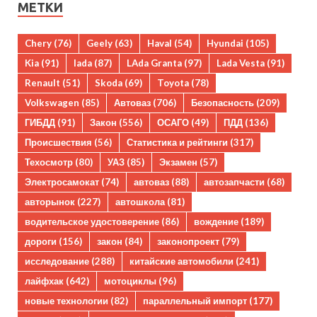
МЕТКИ
Chery
(76)
Geely
(63)
Haval
(54)
Hyundai
(105)
Kia
(91)
lada
(87)
LAda Granta
(97)
Lada Vesta
(91)
Renault
(51)
Skoda
(69)
Toyota
(78)
Volkswagen
(85)
Автоваз
(706)
Безопасность
(209)
ГИБДД
(91)
Закон
(556)
ОСАГО
(49)
ПДД
(136)
Происшествия
(56)
Статистика и рейтинги
(317)
Техосмотр
(80)
УАЗ
(85)
Экзамен
(57)
Электросамокат
(74)
автоваз
(88)
автозапчасти
(68)
авторынок
(227)
автошкола
(81)
водительское удостоверение
(86)
вождение
(189)
дороги
(156)
закон
(84)
законопроект
(79)
исследование
(288)
китайские автомобили
(241)
лайфхак
(642)
мотоциклы
(96)
новые технологии
(82)
параллельный импорт
(177)