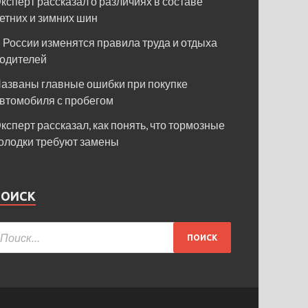
ксперт рассказал о различиях в составе
етних и зимних шин
 России изменятся правила труда и отдыха
одителей
азваны главные ошибки при покупке
втомобиля с пробегом
ксперт рассказал, как понять, что тормозные
олодки требуют замены
ПОИСК