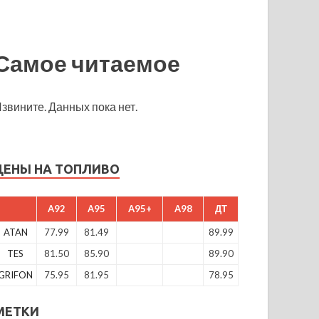
Самое читаемое
звините. Данных пока нет.
ЦЕНЫ НА ТОПЛИВО
A92
A95
A95+
A98
ДТ
ATAN
77.99
81.49
89.99
TES
81.50
85.90
89.90
GRIFON
75.95
81.95
78.95
МЕТКИ