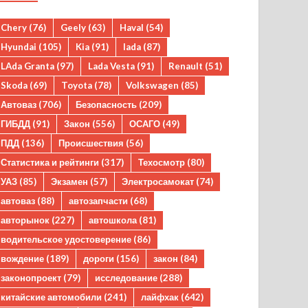
Chery
(76)
Geely
(63)
Haval
(54)
Hyundai
(105)
Kia
(91)
lada
(87)
LAda Granta
(97)
Lada Vesta
(91)
Renault
(51)
Skoda
(69)
Toyota
(78)
Volkswagen
(85)
Автоваз
(706)
Безопасность
(209)
ГИБДД
(91)
Закон
(556)
ОСАГО
(49)
ПДД
(136)
Происшествия
(56)
Статистика и рейтинги
(317)
Техосмотр
(80)
УАЗ
(85)
Экзамен
(57)
Электросамокат
(74)
автоваз
(88)
автозапчасти
(68)
авторынок
(227)
автошкола
(81)
водительское удостоверение
(86)
вождение
(189)
дороги
(156)
закон
(84)
законопроект
(79)
исследование
(288)
китайские автомобили
(241)
лайфхак
(642)