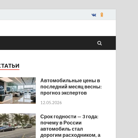
СТАТЬИ
Автомобильные цены в
последний месяц весны:
прогноз экспертов
12.05.2026
Срок годности — 3 года:
почему в России
автомобиль стал
дорогим расходником, а