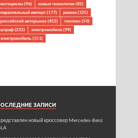
мотоциклы
(96)
новые технологии
(82)
параллельный импорт
(177)
разное
(125)
российский авторынок
(452)
топливо
(50)
штраф
(232)
электромобили
(99)
электромобиль
(151)
ПОСЛЕДНИЕ ЗАПИСИ
редставлен новый кроссовер Mercedes-Benz
GLA