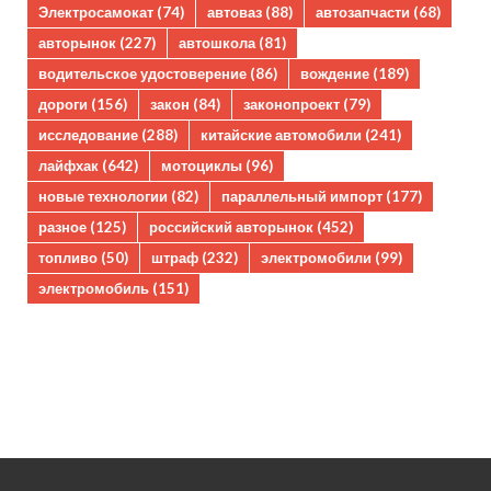
Электросамокат
(74)
автоваз
(88)
автозапчасти
(68)
авторынок
(227)
автошкола
(81)
водительское удостоверение
(86)
вождение
(189)
дороги
(156)
закон
(84)
законопроект
(79)
исследование
(288)
китайские автомобили
(241)
лайфхак
(642)
мотоциклы
(96)
новые технологии
(82)
параллельный импорт
(177)
разное
(125)
российский авторынок
(452)
топливо
(50)
штраф
(232)
электромобили
(99)
электромобиль
(151)