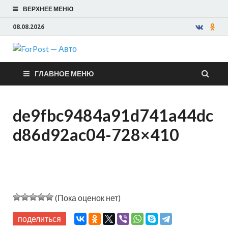
ВЕРХНЕЕ МЕНЮ
08.08.2026
ForPost —
ГЛАВНОЕ МЕНЮ
Авто
de9fbc9484a91d741a44dc
d86d92ac04-728×410
(Пока оценок нет)
поделиться