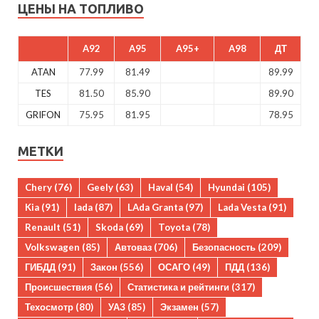
ЦЕНЫ НА ТОПЛИВО
A92
A95
A95+
A98
ДТ
ATAN
77.99
81.49
89.99
TES
81.50
85.90
89.90
GRIFON
75.95
81.95
78.95
МЕТКИ
Chery
(76)
Geely
(63)
Haval
(54)
Hyundai
(105)
Kia
(91)
lada
(87)
LAda Granta
(97)
Lada Vesta
(91)
Renault
(51)
Skoda
(69)
Toyota
(78)
Volkswagen
(85)
Автоваз
(706)
Безопасность
(209)
ГИБДД
(91)
Закон
(556)
ОСАГО
(49)
ПДД
(136)
Происшествия
(56)
Статистика и рейтинги
(317)
Техосмотр
(80)
УАЗ
(85)
Экзамен
(57)