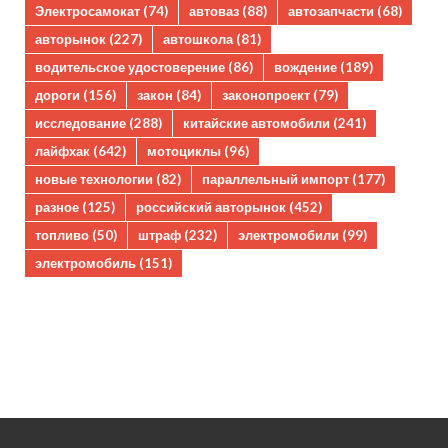
Электросамокат
(74)
автоваз
(88)
автозапчасти
(68)
авторынок
(227)
автошкола
(81)
водительское удостоверение
(86)
вождение
(189)
дороги
(156)
закон
(84)
законопроект
(79)
исследование
(288)
китайские автомобили
(241)
лайфхак
(642)
мотоциклы
(96)
новые технологии
(82)
параллельный импорт
(177)
разное
(125)
российский авторынок
(452)
топливо
(50)
штраф
(232)
электромобили
(99)
электромобиль
(151)