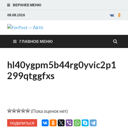
ВЕРХНЕЕ МЕНЮ
08.08.2026
ForPost —
ГЛАВНОЕ МЕНЮ
Авто
hl40ygpm5b44rg0yvic2p1
299qtggfxs
(Пока оценок нет)
поделиться