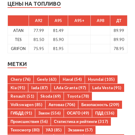
ЦЕНЫ НА ТОПЛИВО
A92
A95
A95+
A98
ДТ
ATAN
77.99
81.49
89.99
TES
81.50
85.90
89.90
GRIFON
75.95
81.95
78.95
МЕТКИ
Chery
(76)
Geely
(63)
Haval
(54)
Hyundai
(105)
Kia
(91)
lada
(87)
LAda Granta
(97)
Lada Vesta
(91)
Renault
(51)
Skoda
(69)
Toyota
(78)
Volkswagen
(85)
Автоваз
(706)
Безопасность
(209)
ГИБДД
(91)
Закон
(556)
ОСАГО
(49)
ПДД
(136)
Происшествия
(56)
Статистика и рейтинги
(317)
Техосмотр
(80)
УАЗ
(85)
Экзамен
(57)