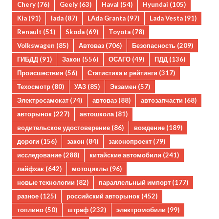
Chery
(76)
Geely
(63)
Haval
(54)
Hyundai
(105)
Kia
(91)
lada
(87)
LAda Granta
(97)
Lada Vesta
(91)
Renault
(51)
Skoda
(69)
Toyota
(78)
Volkswagen
(85)
Автоваз
(706)
Безопасность
(209)
ГИБДД
(91)
Закон
(556)
ОСАГО
(49)
ПДД
(136)
Происшествия
(56)
Статистика и рейтинги
(317)
Техосмотр
(80)
УАЗ
(85)
Экзамен
(57)
Электросамокат
(74)
автоваз
(88)
автозапчасти
(68)
авторынок
(227)
автошкола
(81)
водительское удостоверение
(86)
вождение
(189)
дороги
(156)
закон
(84)
законопроект
(79)
исследование
(288)
китайские автомобили
(241)
лайфхак
(642)
мотоциклы
(96)
новые технологии
(82)
параллельный импорт
(177)
разное
(125)
российский авторынок
(452)
топливо
(50)
штраф
(232)
электромобили
(99)