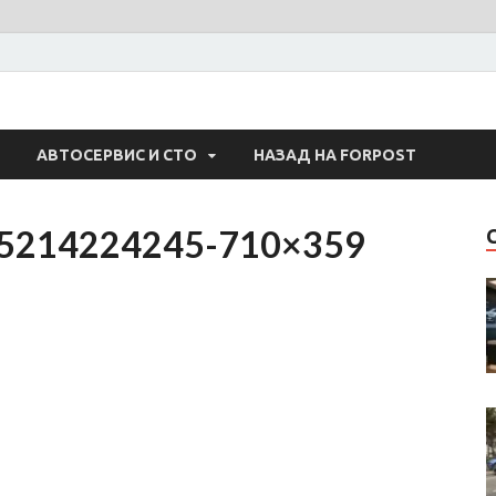
 Авто
АВТОСЕРВИС И СТО
НАЗАД НА FORPOST
1625214224245-710×359