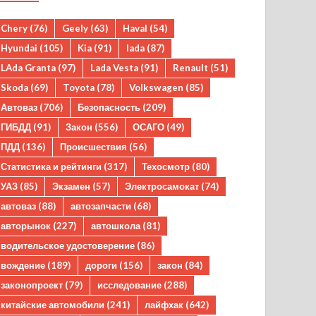
Chery
(76)
Geely
(63)
Haval
(54)
Hyundai
(105)
Kia
(91)
lada
(87)
LAda Granta
(97)
Lada Vesta
(91)
Renault
(51)
Skoda
(69)
Toyota
(78)
Volkswagen
(85)
Автоваз
(706)
Безопасность
(209)
ГИБДД
(91)
Закон
(556)
ОСАГО
(49)
ПДД
(136)
Происшествия
(56)
Статистика и рейтинги
(317)
Техосмотр
(80)
УАЗ
(85)
Экзамен
(57)
Электросамокат
(74)
автоваз
(88)
автозапчасти
(68)
авторынок
(227)
автошкола
(81)
водительское удостоверение
(86)
вождение
(189)
дороги
(156)
закон
(84)
законопроект
(79)
исследование
(288)
китайские автомобили
(241)
лайфхак
(642)