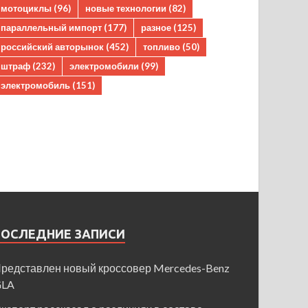
мотоциклы
(96)
новые технологии
(82)
параллельный импорт
(177)
разное
(125)
российский авторынок
(452)
топливо
(50)
штраф
(232)
электромобили
(99)
электромобиль
(151)
ПОСЛЕДНИЕ ЗАПИСИ
редставлен новый кроссовер Mercedes-Benz
GLA