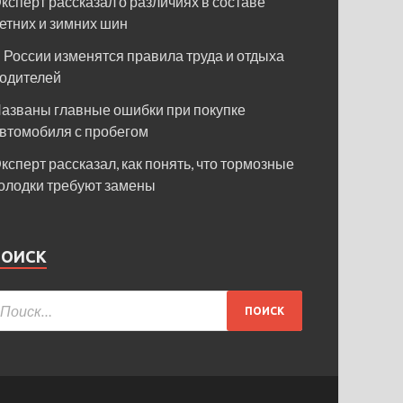
ксперт рассказал о различиях в составе
етних и зимних шин
 России изменятся правила труда и отдыха
одителей
азваны главные ошибки при покупке
втомобиля с пробегом
ксперт рассказал, как понять, что тормозные
олодки требуют замены
ПОИСК