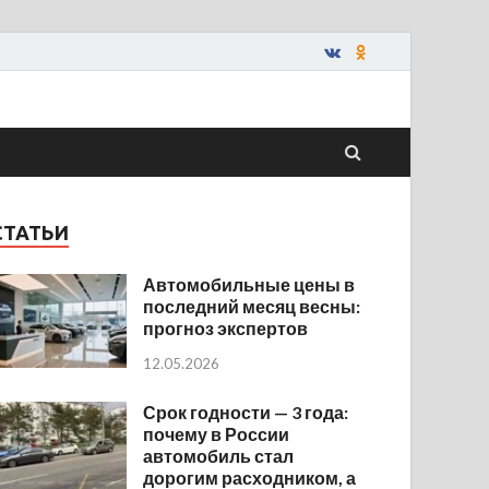
СТАТЬИ
Автомобильные цены в
последний месяц весны:
прогноз экспертов
12.05.2026
Срок годности — 3 года:
почему в России
автомобиль стал
дорогим расходником, а