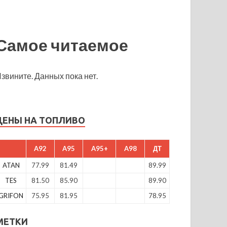
Самое читаемое
звините. Данных пока нет.
ЦЕНЫ НА ТОПЛИВО
A92
A95
A95+
A98
ДТ
ATAN
77.99
81.49
89.99
TES
81.50
85.90
89.90
GRIFON
75.95
81.95
78.95
МЕТКИ