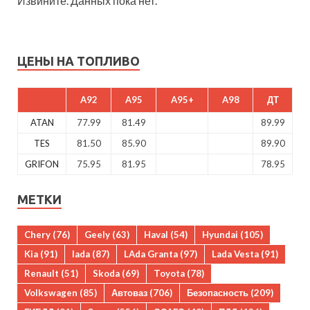
Извините. Данных пока нет.
ЦЕНЫ НА ТОПЛИВО
A92
A95
A95+
A98
ДТ
ATAN
77.99
81.49
89.99
TES
81.50
85.90
89.90
GRIFON
75.95
81.95
78.95
МЕТКИ
Chery
(76)
Geely
(63)
Haval
(54)
Hyundai
(105)
Kia
(91)
lada
(87)
LAda Granta
(97)
Lada Vesta
(91)
Renault
(51)
Skoda
(69)
Toyota
(78)
Volkswagen
(85)
Автоваз
(706)
Безопасность
(209)