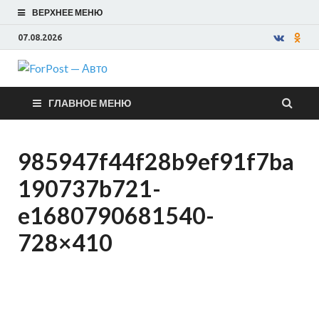
ВЕРХНЕЕ МЕНЮ
07.08.2026
ForPost —
ГЛАВНОЕ МЕНЮ
Авто
985947f44f28b9ef91f7ba
190737b721-
e1680790681540-
728×410