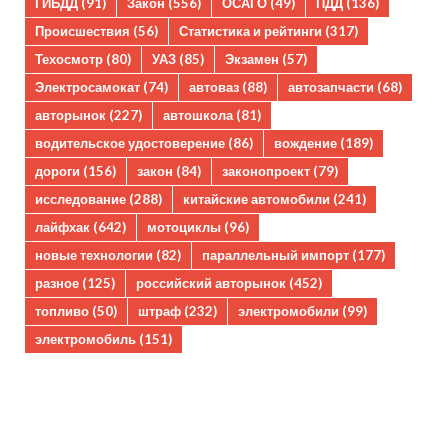
ГИБДД
(91)
Закон
(556)
ОСАГО
(49)
ПДД
(136)
Происшествия
(56)
Статистика и рейтинги
(317)
Техосмотр
(80)
УАЗ
(85)
Экзамен
(57)
Электросамокат
(74)
автоваз
(88)
автозапчасти
(68)
авторынок
(227)
автошкола
(81)
водительское удостоверение
(86)
вождение
(189)
дороги
(156)
закон
(84)
законопроект
(79)
исследование
(288)
китайские автомобили
(241)
лайфхак
(642)
мотоциклы
(96)
новые технологии
(82)
параллельный импорт
(177)
разное
(125)
российский авторынок
(452)
топливо
(50)
штраф
(232)
электромобили
(99)
электромобиль
(151)