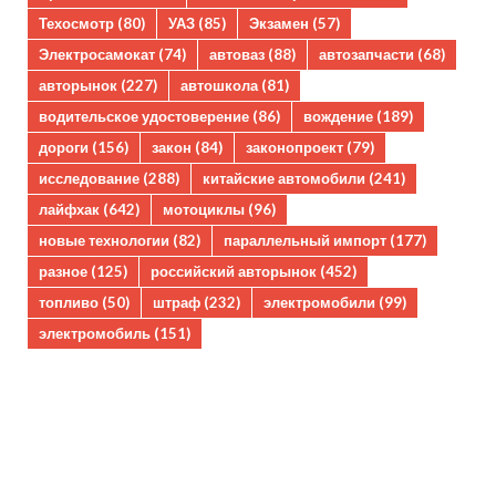
Техосмотр
(80)
УАЗ
(85)
Экзамен
(57)
Электросамокат
(74)
автоваз
(88)
автозапчасти
(68)
авторынок
(227)
автошкола
(81)
водительское удостоверение
(86)
вождение
(189)
дороги
(156)
закон
(84)
законопроект
(79)
исследование
(288)
китайские автомобили
(241)
лайфхак
(642)
мотоциклы
(96)
новые технологии
(82)
параллельный импорт
(177)
разное
(125)
российский авторынок
(452)
топливо
(50)
штраф
(232)
электромобили
(99)
электромобиль
(151)