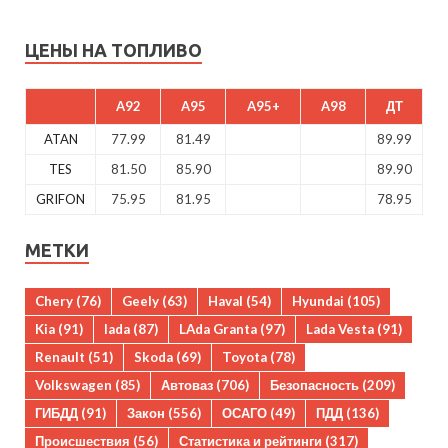
ЦЕНЫ НА ТОПЛИВО
A92
A95
A95+
A98
ДТ
ATAN
77.99
81.49
89.99
TES
81.50
85.90
89.90
GRIFON
75.95
81.95
78.95
МЕТКИ
Chery
(76)
Geely
(63)
Haval
(54)
Hyundai
(105)
Kia
(91)
lada
(87)
LAda Granta
(97)
Lada Vesta
(91)
Renault
(51)
Skoda
(69)
Toyota
(78)
Volkswagen
(85)
Автоваз
(706)
Безопасность
(209)
ГИБДД
(91)
Закон
(556)
ОСАГО
(49)
ПДД
(136)
Происшествия
(56)
Статистика и рейтинги
(317)