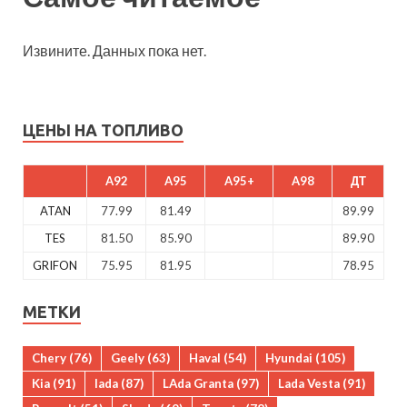
Извините. Данных пока нет.
ЦЕНЫ НА ТОПЛИВО
A92
A95
A95+
A98
ДТ
ATAN
77.99
81.49
89.99
TES
81.50
85.90
89.90
GRIFON
75.95
81.95
78.95
МЕТКИ
Chery
(76)
Geely
(63)
Haval
(54)
Hyundai
(105)
Kia
(91)
lada
(87)
LAda Granta
(97)
Lada Vesta
(91)