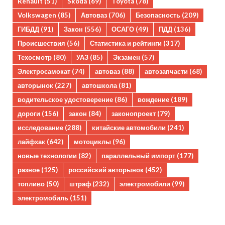
Renault
(51)
Skoda
(69)
Toyota
(78)
Volkswagen
(85)
Автоваз
(706)
Безопасность
(209)
ГИБДД
(91)
Закон
(556)
ОСАГО
(49)
ПДД
(136)
Происшествия
(56)
Статистика и рейтинги
(317)
Техосмотр
(80)
УАЗ
(85)
Экзамен
(57)
Электросамокат
(74)
автоваз
(88)
автозапчасти
(68)
авторынок
(227)
автошкола
(81)
водительское удостоверение
(86)
вождение
(189)
дороги
(156)
закон
(84)
законопроект
(79)
исследование
(288)
китайские автомобили
(241)
лайфхак
(642)
мотоциклы
(96)
новые технологии
(82)
параллельный импорт
(177)
разное
(125)
российский авторынок
(452)
топливо
(50)
штраф
(232)
электромобили
(99)
электромобиль
(151)