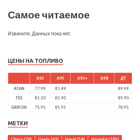
Самое читаемое
Извините. Данных пока нет.
ЦЕНЫ НА ТОПЛИВО
A92
A95
A95+
A98
ДТ
ATAN
77.99
81.49
89.99
TES
81.50
85.90
89.90
GRIFON
75.95
81.95
78.95
МЕТКИ
Chery
(76)
Geely
(63)
Haval
(54)
Hyundai
(105)