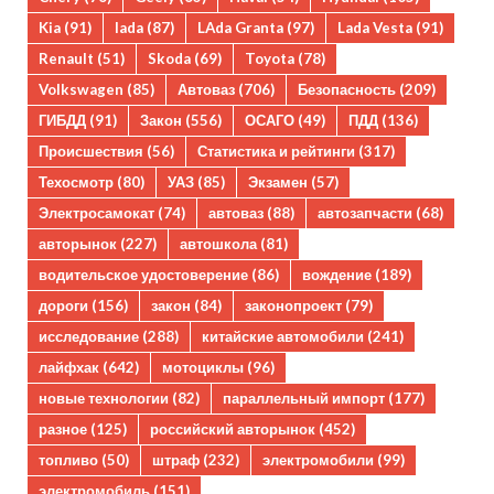
Kia
(91)
lada
(87)
LAda Granta
(97)
Lada Vesta
(91)
Renault
(51)
Skoda
(69)
Toyota
(78)
Volkswagen
(85)
Автоваз
(706)
Безопасность
(209)
ГИБДД
(91)
Закон
(556)
ОСАГО
(49)
ПДД
(136)
Происшествия
(56)
Статистика и рейтинги
(317)
Техосмотр
(80)
УАЗ
(85)
Экзамен
(57)
Электросамокат
(74)
автоваз
(88)
автозапчасти
(68)
авторынок
(227)
автошкола
(81)
водительское удостоверение
(86)
вождение
(189)
дороги
(156)
закон
(84)
законопроект
(79)
исследование
(288)
китайские автомобили
(241)
лайфхак
(642)
мотоциклы
(96)
новые технологии
(82)
параллельный импорт
(177)
разное
(125)
российский авторынок
(452)
топливо
(50)
штраф
(232)
электромобили
(99)
электромобиль
(151)