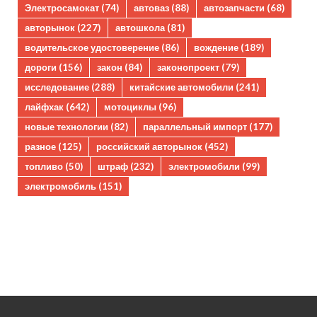
Электросамокат
(74)
автоваз
(88)
автозапчасти
(68)
авторынок
(227)
автошкола
(81)
водительское удостоверение
(86)
вождение
(189)
дороги
(156)
закон
(84)
законопроект
(79)
исследование
(288)
китайские автомобили
(241)
лайфхак
(642)
мотоциклы
(96)
новые технологии
(82)
параллельный импорт
(177)
разное
(125)
российский авторынок
(452)
топливо
(50)
штраф
(232)
электромобили
(99)
электромобиль
(151)