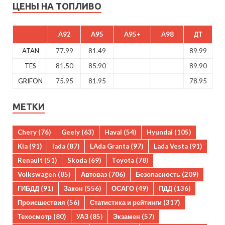
ЦЕНЫ НА ТОПЛИВО
A92
A95
A95+
A98
ДТ
ATAN
77.99
81.49
89.99
TES
81.50
85.90
89.90
GRIFON
75.95
81.95
78.95
МЕТКИ
Chery
(76)
Geely
(63)
Haval
(54)
Hyundai
(105)
Kia
(91)
lada
(87)
LAda Granta
(97)
Lada Vesta
(91)
Renault
(51)
Skoda
(69)
Toyota
(78)
Volkswagen
(85)
Автоваз
(706)
Безопасность
(209)
ГИБДД
(91)
Закон
(556)
ОСАГО
(49)
ПДД
(136)
Происшествия
(56)
Статистика и рейтинги
(317)
Техосмотр
(80)
УАЗ
(85)
Экзамен
(57)