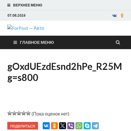
ВЕРХНЕЕ МЕНЮ
07.08.2026
ForPost —
ГЛАВНОЕ МЕНЮ
Авто
gOxdUEzdEsnd2hPe_R25M
g=s800
(Пока оценок нет)
поделиться