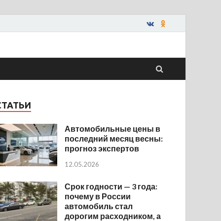
СТАТЬИ
Автомобильные цены в
последний месяц весны:
прогноз экспертов
12.05.2026
Срок годности — 3 года:
почему в России
автомобиль стал
дорогим расходником, а