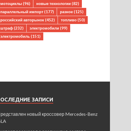
мотоциклы
(96)
новые технологии
(82)
параллельный импорт
(177)
разное
(125)
российский авторынок
(452)
топливо
(50)
штраф
(232)
электромобили
(99)
электромобиль
(151)
ПОСЛЕДНИЕ ЗАПИСИ
редставлен новый кроссовер Mercedes-Benz
GLA