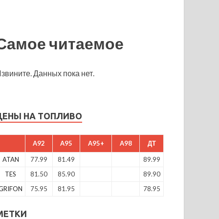
Самое читаемое
звините. Данных пока нет.
ЦЕНЫ НА ТОПЛИВО
A92
A95
A95+
A98
ДТ
ATAN
77.99
81.49
89.99
TES
81.50
85.90
89.90
GRIFON
75.95
81.95
78.95
МЕТКИ