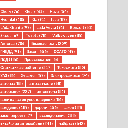
Chery
(76)
Geely
(63)
Haval
(54)
Hyundai
(105)
Kia
(91)
lada
(87)
LAda Granta
(97)
Lada Vesta
(91)
Renault
(51)
Skoda
(69)
Toyota
(78)
Volkswagen
(85)
Автоваз
(706)
Безопасность
(209)
ГИБДД
(91)
Закон
(556)
ОСАГО
(49)
ПДД
(136)
Происшествия
(56)
Статистика и рейтинги
(317)
Техосмотр
(80)
УАЗ
(85)
Экзамен
(57)
Электросамокат
(74)
автоваз
(88)
автозапчасти
(68)
авторынок
(227)
автошкола
(81)
водительское удостоверение
(86)
вождение
(189)
дороги
(156)
закон
(84)
законопроект
(79)
исследование
(288)
китайские автомобили
(241)
лайфхак
(642)