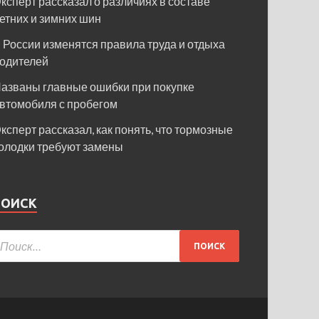
ксперт рассказал о различиях в составе
етних и зимних шин
 России изменятся правила труда и отдыха
одителей
азваны главные ошибки при покупке
втомобиля с пробегом
ксперт рассказал, как понять, что тормозные
олодки требуют замены
ПОИСК