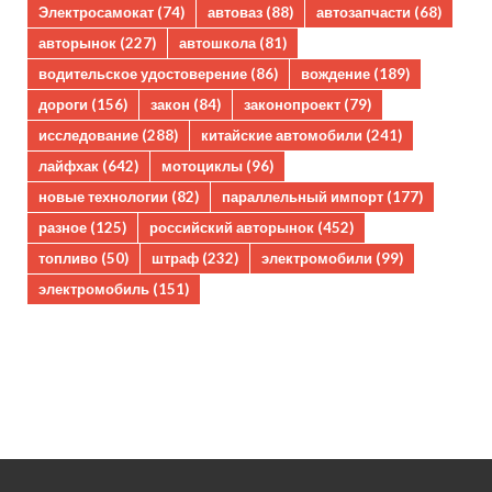
Электросамокат
(74)
автоваз
(88)
автозапчасти
(68)
авторынок
(227)
автошкола
(81)
водительское удостоверение
(86)
вождение
(189)
дороги
(156)
закон
(84)
законопроект
(79)
исследование
(288)
китайские автомобили
(241)
лайфхак
(642)
мотоциклы
(96)
новые технологии
(82)
параллельный импорт
(177)
разное
(125)
российский авторынок
(452)
топливо
(50)
штраф
(232)
электромобили
(99)
электромобиль
(151)