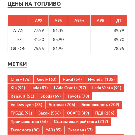
ЦЕНЫ НА ТОПЛИВО
A92
A95
A95+
A98
ДТ
ATAN
77.99
81.49
89.99
TES
81.50
85.90
89.90
GRIFON
75.95
81.95
78.95
МЕТКИ
Chery
(76)
Geely
(63)
Haval
(54)
Hyundai
(105)
Kia
(91)
lada
(87)
LAda Granta
(97)
Lada Vesta
(91)
Renault
(51)
Skoda
(69)
Toyota
(78)
Volkswagen
(85)
Автоваз
(706)
Безопасность
(209)
ГИБДД
(91)
Закон
(556)
ОСАГО
(49)
ПДД
(136)
Происшествия
(56)
Статистика и рейтинги
(317)
Техосмотр
(80)
УАЗ
(85)
Экзамен
(57)