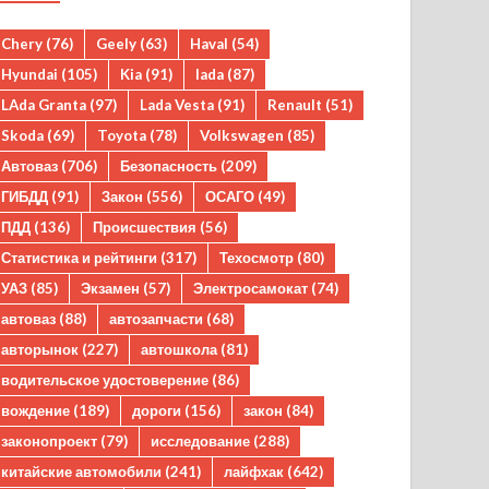
Chery
(76)
Geely
(63)
Haval
(54)
Hyundai
(105)
Kia
(91)
lada
(87)
LAda Granta
(97)
Lada Vesta
(91)
Renault
(51)
Skoda
(69)
Toyota
(78)
Volkswagen
(85)
Автоваз
(706)
Безопасность
(209)
ГИБДД
(91)
Закон
(556)
ОСАГО
(49)
ПДД
(136)
Происшествия
(56)
Статистика и рейтинги
(317)
Техосмотр
(80)
УАЗ
(85)
Экзамен
(57)
Электросамокат
(74)
автоваз
(88)
автозапчасти
(68)
авторынок
(227)
автошкола
(81)
водительское удостоверение
(86)
вождение
(189)
дороги
(156)
закон
(84)
законопроект
(79)
исследование
(288)
китайские автомобили
(241)
лайфхак
(642)