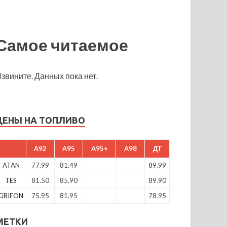
Самое читаемое
звините. Данных пока нет.
ЦЕНЫ НА ТОПЛИВО
A92
A95
A95+
A98
ДТ
ATAN
77.99
81.49
89.99
TES
81.50
85.90
89.90
GRIFON
75.95
81.95
78.95
МЕТКИ