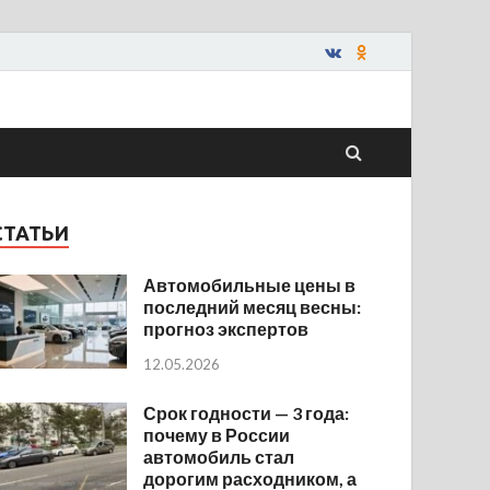
СТАТЬИ
Автомобильные цены в
последний месяц весны:
прогноз экспертов
12.05.2026
Срок годности — 3 года:
почему в России
автомобиль стал
дорогим расходником, а