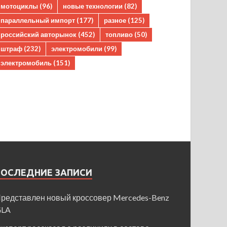
мотоциклы
(96)
новые технологии
(82)
параллельный импорт
(177)
разное
(125)
российский авторынок
(452)
топливо
(50)
штраф
(232)
электромобили
(99)
электромобиль
(151)
ПОСЛЕДНИЕ ЗАПИСИ
редставлен новый кроссовер Mercedes-Benz
GLA