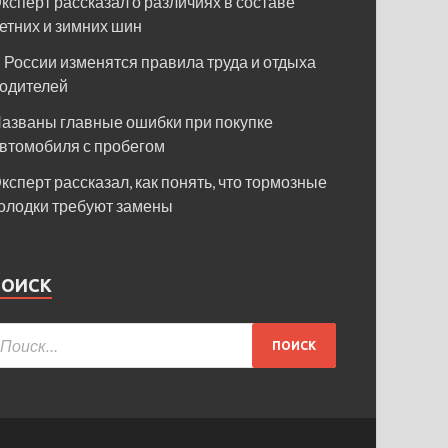
ксперт рассказал о различиях в составе
етних и зимних шин
 России изменятся правила труда и отдыха
одителей
азваны главные ошибки при покупке
втомобиля с пробегом
ксперт рассказал, как понять, что тормозные
олодки требуют замены
ПОИСК