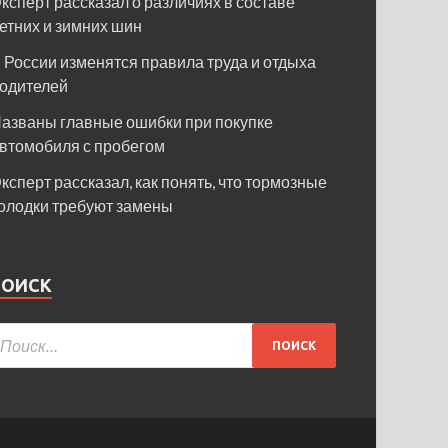
ксперт рассказал о различиях в составе
етних и зимних шин
 России изменятся правила труда и отдыха
одителей
азваны главные ошибки при покупке
втомобиля с пробегом
ксперт рассказал, как понять, что тормозные
олодки требуют замены
ПОИСК