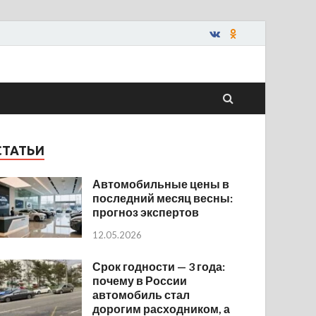
СТАТЬИ
Автомобильные цены в
последний месяц весны:
прогноз экспертов
12.05.2026
Срок годности — 3 года:
почему в России
автомобиль стал
дорогим расходником, а