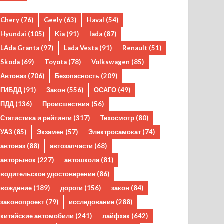
Chery
(76)
Geely
(63)
Haval
(54)
Hyundai
(105)
Kia
(91)
lada
(87)
LAda Granta
(97)
Lada Vesta
(91)
Renault
(51)
Skoda
(69)
Toyota
(78)
Volkswagen
(85)
Автоваз
(706)
Безопасность
(209)
ГИБДД
(91)
Закон
(556)
ОСАГО
(49)
ПДД
(136)
Происшествия
(56)
Статистика и рейтинги
(317)
Техосмотр
(80)
УАЗ
(85)
Экзамен
(57)
Электросамокат
(74)
автоваз
(88)
автозапчасти
(68)
авторынок
(227)
автошкола
(81)
водительское удостоверение
(86)
вождение
(189)
дороги
(156)
закон
(84)
законопроект
(79)
исследование
(288)
китайские автомобили
(241)
лайфхак
(642)