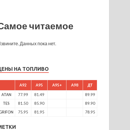
Самое читаемое
звините. Данных пока нет.
ЦЕНЫ НА ТОПЛИВО
A92
A95
A95+
A98
ДТ
ATAN
77.99
81.49
89.99
TES
81.50
85.90
89.90
GRIFON
75.95
81.95
78.95
МЕТКИ