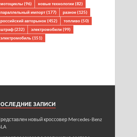
мотоциклы
(96)
новые технологии
(82)
параллельный импорт
(177)
разное
(125)
российский авторынок
(452)
топливо
(50)
штраф
(232)
электромобили
(99)
электромобиль
(151)
ПОСЛЕДНИЕ ЗАПИСИ
редставлен новый кроссовер Mercedes-Benz
GLA