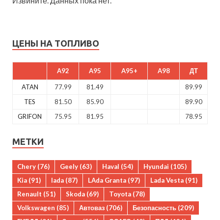
Извините. Данных пока нет.
ЦЕНЫ НА ТОПЛИВО
A92
A95
A95+
A98
ДТ
ATAN
77.99
81.49
89.99
TES
81.50
85.90
89.90
GRIFON
75.95
81.95
78.95
МЕТКИ
Chery
(76)
Geely
(63)
Haval
(54)
Hyundai
(105)
Kia
(91)
lada
(87)
LAda Granta
(97)
Lada Vesta
(91)
Renault
(51)
Skoda
(69)
Toyota
(78)
Volkswagen
(85)
Автоваз
(706)
Безопасность
(209)