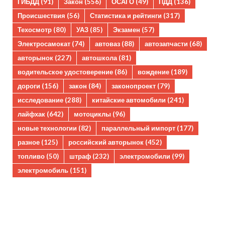
ГИБДД
(91)
Закон
(556)
ОСАГО
(49)
ПДД
(136)
Происшествия
(56)
Статистика и рейтинги
(317)
Техосмотр
(80)
УАЗ
(85)
Экзамен
(57)
Электросамокат
(74)
автоваз
(88)
автозапчасти
(68)
авторынок
(227)
автошкола
(81)
водительское удостоверение
(86)
вождение
(189)
дороги
(156)
закон
(84)
законопроект
(79)
исследование
(288)
китайские автомобили
(241)
лайфхак
(642)
мотоциклы
(96)
новые технологии
(82)
параллельный импорт
(177)
разное
(125)
российский авторынок
(452)
топливо
(50)
штраф
(232)
электромобили
(99)
электромобиль
(151)