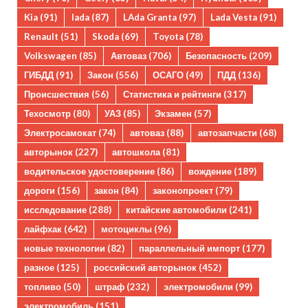
Kia
(91)
lada
(87)
LAda Granta
(97)
Lada Vesta
(91)
Renault
(51)
Skoda
(69)
Toyota
(78)
Volkswagen
(85)
Автоваз
(706)
Безопасность
(209)
ГИБДД
(91)
Закон
(556)
ОСАГО
(49)
ПДД
(136)
Происшествия
(56)
Статистика и рейтинги
(317)
Техосмотр
(80)
УАЗ
(85)
Экзамен
(57)
Электросамокат
(74)
автоваз
(88)
автозапчасти
(68)
авторынок
(227)
автошкола
(81)
водительское удостоверение
(86)
вождение
(189)
дороги
(156)
закон
(84)
законопроект
(79)
исследование
(288)
китайские автомобили
(241)
лайфхак
(642)
мотоциклы
(96)
новые технологии
(82)
параллельный импорт
(177)
разное
(125)
российский авторынок
(452)
топливо
(50)
штраф
(232)
электромобили
(99)
электромобиль
(151)