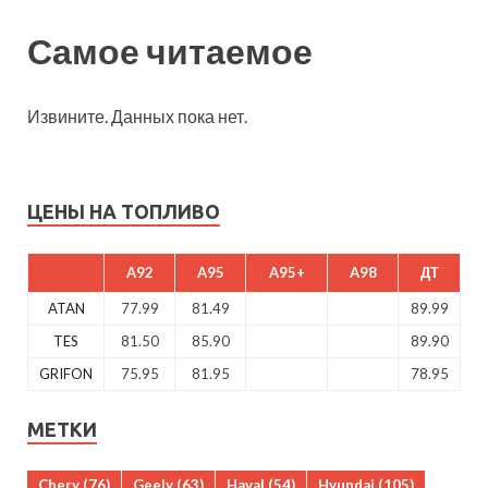
Самое читаемое
Извините. Данных пока нет.
ЦЕНЫ НА ТОПЛИВО
A92
A95
A95+
A98
ДТ
ATAN
77.99
81.49
89.99
TES
81.50
85.90
89.90
GRIFON
75.95
81.95
78.95
МЕТКИ
Chery
(76)
Geely
(63)
Haval
(54)
Hyundai
(105)