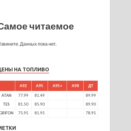
Самое читаемое
звините. Данных пока нет.
ЦЕНЫ НА ТОПЛИВО
A92
A95
A95+
A98
ДТ
ATAN
77.99
81.49
89.99
TES
81.50
85.90
89.90
GRIFON
75.95
81.95
78.95
МЕТКИ