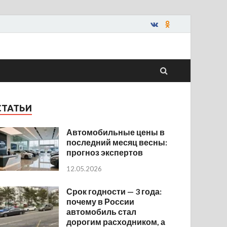
СТАТЬИ
Автомобильные цены в
последний месяц весны:
прогноз экспертов
12.05.2026
Срок годности — 3 года:
почему в России
автомобиль стал
дорогим расходником, а