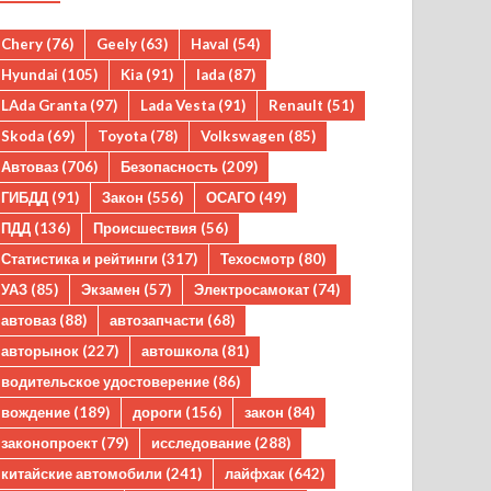
Chery
(76)
Geely
(63)
Haval
(54)
Hyundai
(105)
Kia
(91)
lada
(87)
LAda Granta
(97)
Lada Vesta
(91)
Renault
(51)
Skoda
(69)
Toyota
(78)
Volkswagen
(85)
Автоваз
(706)
Безопасность
(209)
ГИБДД
(91)
Закон
(556)
ОСАГО
(49)
ПДД
(136)
Происшествия
(56)
Статистика и рейтинги
(317)
Техосмотр
(80)
УАЗ
(85)
Экзамен
(57)
Электросамокат
(74)
автоваз
(88)
автозапчасти
(68)
авторынок
(227)
автошкола
(81)
водительское удостоверение
(86)
вождение
(189)
дороги
(156)
закон
(84)
законопроект
(79)
исследование
(288)
китайские автомобили
(241)
лайфхак
(642)