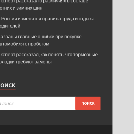
ксперт рассказал о различиях в составе
етних и зимних шин
 России изменятся правила труда и отдыха
одителей
азваны главные ошибки при покупке
втомобиля с пробегом
ксперт рассказал, как понять, что тормозные
олодки требуют замены
ПОИСК