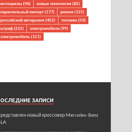
мотоциклы
(96)
новые технологии
(82)
параллельный импорт
(177)
разное
(125)
российский авторынок
(452)
топливо
(50)
штраф
(232)
электромобили
(99)
электромобиль
(151)
ПОСЛЕДНИЕ ЗАПИСИ
редставлен новый кроссовер Mercedes-Benz
GLA