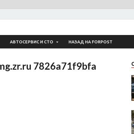
 Авто
АВТОСЕРВИС И СТО
НАЗАД НА FORPOST
mg.zr.ru 7826a71f9bfa