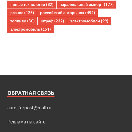
новые технологии
(82)
параллельный импорт
(177)
разное
(125)
российский авторынок
(452)
топливо
(50)
штраф
(232)
электромобили
(99)
электромобиль
(151)
ОБРАТНАЯ СВЯЗЬ
auto_forpost@mail.ru
Реклама на сайте