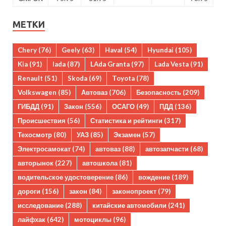
МЕТКИ
Chery
(76)
Geely
(63)
Haval
(54)
Hyundai
(105)
Kia
(91)
lada
(87)
LAda Granta
(97)
Lada Vesta
(91)
Renault
(51)
Skoda
(69)
Toyota
(78)
Volkswagen
(85)
Автоваз
(706)
Безопасность
(209)
ГИБДД
(91)
Закон
(556)
ОСАГО
(49)
ПДД
(136)
Происшествия
(56)
Статистика и рейтинги
(317)
Техосмотр
(80)
УАЗ
(85)
Экзамен
(57)
Электросамокат
(74)
автоваз
(88)
автозапчасти
(68)
авторынок
(227)
автошкола
(81)
водительское удостоверение
(86)
вождение
(189)
дороги
(156)
закон
(84)
законопроект
(79)
исследование
(288)
китайские автомобили
(241)
лайфхак
(642)
мотоциклы
(96)