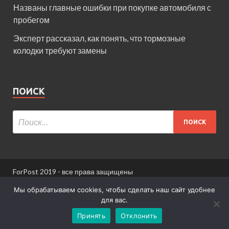
Названы главные ошибки при покупке автомобиля с
пробегом
Эксперт рассказал, как понять, что тормозные
колодки требуют замены
ПОИСК
ForPost 2019 - все права защищены
При использовании материалов сайта ссылка
Мы обрабатываем cookies, чтобы сделать наш сайт удобнее
обязательна.
для вас.
Принять
Отклонить
Информация для пользователей сайта