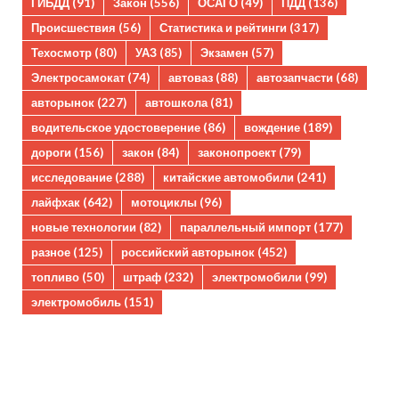
ГИБДД
(91)
Закон
(556)
ОСАГО
(49)
ПДД
(136)
Происшествия
(56)
Статистика и рейтинги
(317)
Техосмотр
(80)
УАЗ
(85)
Экзамен
(57)
Электросамокат
(74)
автоваз
(88)
автозапчасти
(68)
авторынок
(227)
автошкола
(81)
водительское удостоверение
(86)
вождение
(189)
дороги
(156)
закон
(84)
законопроект
(79)
исследование
(288)
китайские автомобили
(241)
лайфхак
(642)
мотоциклы
(96)
новые технологии
(82)
параллельный импорт
(177)
разное
(125)
российский авторынок
(452)
топливо
(50)
штраф
(232)
электромобили
(99)
электромобиль
(151)