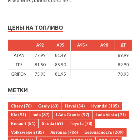
Извините. Данных пока нет.
ЦЕНЫ НА ТОПЛИВО
A92
A95
A95+
A98
ДТ
ATAN
77.99
81.49
89.99
TES
81.50
85.90
89.90
GRIFON
75.95
81.95
78.95
МЕТКИ
Chery
(76)
Geely
(63)
Haval
(54)
Hyundai
(105)
Kia
(91)
lada
(87)
LAda Granta
(97)
Lada Vesta
(91)
Renault
(51)
Skoda
(69)
Toyota
(78)
Volkswagen
(85)
Автоваз
(706)
Безопасность
(209)