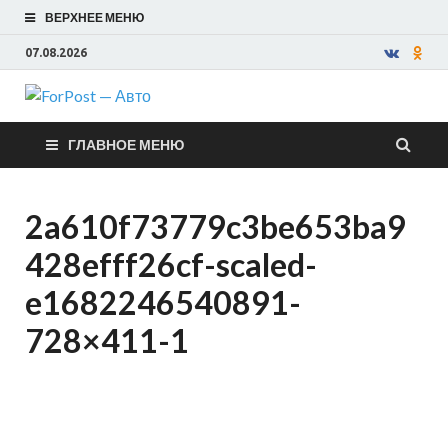
ВЕРХНЕЕ МЕНЮ
07.08.2026
ForPost —
ГЛАВНОЕ МЕНЮ
Авто
2a610f73779c3be653ba9
428efff26cf-scaled-
e1682246540891-
728×411-1