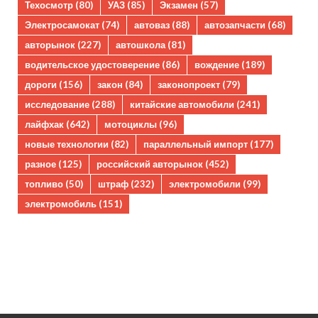
Техосмотр
(80)
УАЗ
(85)
Экзамен
(57)
Электросамокат
(74)
автоваз
(88)
автозапчасти
(68)
авторынок
(227)
автошкола
(81)
водительское удостоверение
(86)
вождение
(189)
дороги
(156)
закон
(84)
законопроект
(79)
исследование
(288)
китайские автомобили
(241)
лайфхак
(642)
мотоциклы
(96)
новые технологии
(82)
параллельный импорт
(177)
разное
(125)
российский авторынок
(452)
топливо
(50)
штраф
(232)
электромобили
(99)
электромобиль
(151)