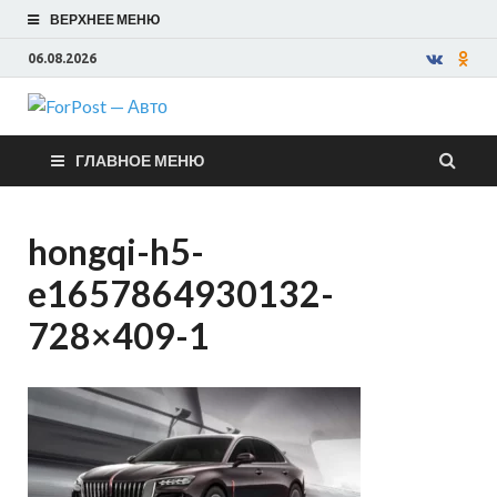
ВЕРХНЕЕ МЕНЮ
06.08.2026
ForPost —
ГЛАВНОЕ МЕНЮ
Авто
hongqi-h5-
e1657864930132-
728×409-1