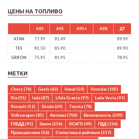
ЦЕНЫ НА ТОПЛИВО
A92
A95
A95+
A98
ДТ
ATAN
77.99
81.49
89.99
TES
81.50
85.90
89.90
GRIFON
75.95
81.95
78.95
МЕТКИ
Chery
(76)
Geely
(63)
Haval
(54)
Hyundai
(105)
Kia
(91)
lada
(87)
LAda Granta
(97)
Lada Vesta
(91)
Renault
(51)
Skoda
(69)
Toyota
(78)
Volkswagen
(85)
Автоваз
(706)
Безопасность
(209)
ГИБДД
(91)
Закон
(556)
ОСАГО
(49)
ПДД
(136)
Происшествия
(56)
Статистика и рейтинги
(317)