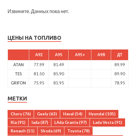
Извините. Данных пока нет.
ЦЕНЫ НА ТОПЛИВО
A92
A95
A95+
A98
ДТ
ATAN
77.99
81.49
89.99
TES
81.50
85.90
89.90
GRIFON
75.95
81.95
78.95
МЕТКИ
Chery
(76)
Geely
(63)
Haval
(54)
Hyundai
(105)
Kia
(91)
lada
(87)
LAda Granta
(97)
Lada Vesta
(91)
Renault
(51)
Skoda
(69)
Toyota
(78)