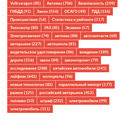
Volkswagen
(85)
Автоваз
(706)
Безопасность
(209)
ГИБДД
(91)
Закон
(556)
ОСАГО
(49)
ПДД
(136)
Происшествия
(56)
Статистика и рейтинги
(317)
Техосмотр
(80)
УАЗ
(85)
Экзамен
(57)
Электросамокат
(74)
автоваз
(88)
автозапчасти
(68)
авторынок
(227)
автошкола
(81)
водительское удостоверение
(86)
вождение
(189)
дороги
(156)
закон
(84)
законопроект
(79)
исследование
(288)
китайские автомобили
(241)
лайфхак
(642)
мотоциклы
(96)
новые технологии
(82)
параллельный импорт
(177)
разное
(125)
российский авторынок
(452)
топливо
(50)
штраф
(232)
электромобили
(99)
электромобиль
(151)