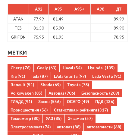
A92
A95
A95+
A98
ДТ
ATAN
77.99
81.49
89.99
TES
81.50
85.90
89.90
GRIFON
75.95
81.95
78.95
МЕТКИ
Chery
(76)
Geely
(63)
Haval
(54)
Hyundai
(105)
Kia
(91)
lada
(87)
LAda Granta
(97)
Lada Vesta
(91)
Renault
(51)
Skoda
(69)
Toyota
(78)
Volkswagen
(85)
Автоваз
(706)
Безопасность
(209)
ГИБДД
(91)
Закон
(556)
ОСАГО
(49)
ПДД
(136)
Происшествия
(56)
Статистика и рейтинги
(317)
Техосмотр
(80)
УАЗ
(85)
Экзамен
(57)
Электросамокат
(74)
автоваз
(88)
автозапчасти
(68)