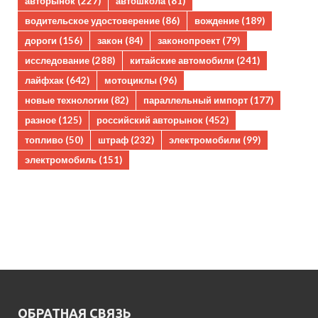
авторынок
(227)
автошкола
(81)
водительское удостоверение
(86)
вождение
(189)
дороги
(156)
закон
(84)
законопроект
(79)
исследование
(288)
китайские автомобили
(241)
лайфхак
(642)
мотоциклы
(96)
новые технологии
(82)
параллельный импорт
(177)
разное
(125)
российский авторынок
(452)
топливо
(50)
штраф
(232)
электромобили
(99)
электромобиль
(151)
ОБРАТНАЯ СВЯЗЬ