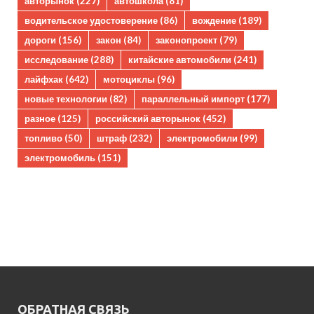
авторынок
(227)
автошкола
(81)
водительское удостоверение
(86)
вождение
(189)
дороги
(156)
закон
(84)
законопроект
(79)
исследование
(288)
китайские автомобили
(241)
лайфхак
(642)
мотоциклы
(96)
новые технологии
(82)
параллельный импорт
(177)
разное
(125)
российский авторынок
(452)
топливо
(50)
штраф
(232)
электромобили
(99)
электромобиль
(151)
ОБРАТНАЯ СВЯЗЬ