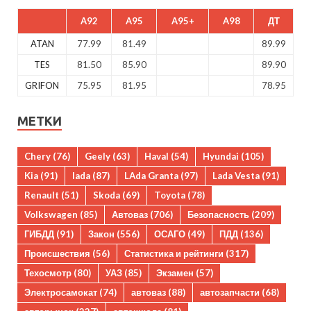
A92
A95
A95+
A98
ДТ
ATAN
77.99
81.49
89.99
TES
81.50
85.90
89.90
GRIFON
75.95
81.95
78.95
МЕТКИ
Chery
(76)
Geely
(63)
Haval
(54)
Hyundai
(105)
Kia
(91)
lada
(87)
LAda Granta
(97)
Lada Vesta
(91)
Renault
(51)
Skoda
(69)
Toyota
(78)
Volkswagen
(85)
Автоваз
(706)
Безопасность
(209)
ГИБДД
(91)
Закон
(556)
ОСАГО
(49)
ПДД
(136)
Происшествия
(56)
Статистика и рейтинги
(317)
Техосмотр
(80)
УАЗ
(85)
Экзамен
(57)
Электросамокат
(74)
автоваз
(88)
автозапчасти
(68)