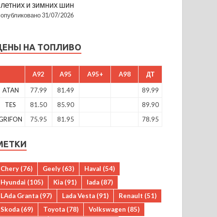
летних и зимних шин
опубликовано 31/07/2026
ЦЕНЫ НА ТОПЛИВО
A92
A95
A95+
A98
ДТ
ATAN
77.99
81.49
89.99
TES
81.50
85.90
89.90
GRIFON
75.95
81.95
78.95
МЕТКИ
Chery
(76)
Geely
(63)
Haval
(54)
Hyundai
(105)
Kia
(91)
lada
(87)
LAda Granta
(97)
Lada Vesta
(91)
Renault
(51)
Skoda
(69)
Toyota
(78)
Volkswagen
(85)