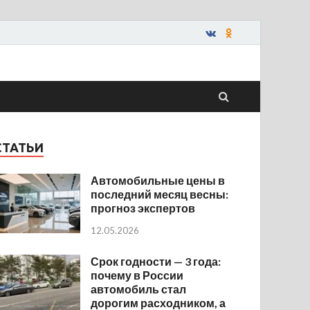
СТАТЬИ
Автомобильные цены в
последний месяц весны:
прогноз экспертов
12.05.2026
Срок годности — 3 года:
почему в России
автомобиль стал
дорогим расходником, а