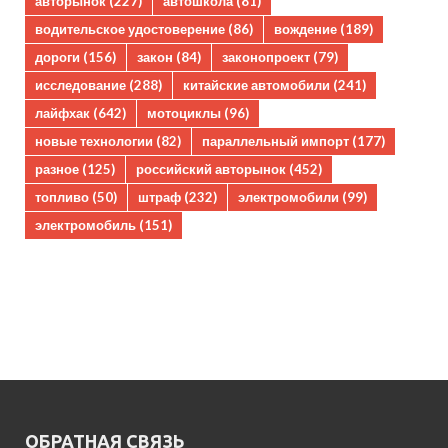
авторынок
(227)
автошкола
(81)
водительское удостоверение
(86)
вождение
(189)
дороги
(156)
закон
(84)
законопроект
(79)
исследование
(288)
китайские автомобили
(241)
лайфхак
(642)
мотоциклы
(96)
новые технологии
(82)
параллельный импорт
(177)
разное
(125)
российский авторынок
(452)
топливо
(50)
штраф
(232)
электромобили
(99)
электромобиль
(151)
ОБРАТНАЯ СВЯЗЬ