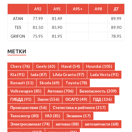
A92
A95
A95+
A98
ДТ
ATAN
77.99
81.49
89.99
TES
81.50
85.90
89.90
GRIFON
75.95
81.95
78.95
МЕТКИ
Chery
(76)
Geely
(63)
Haval
(54)
Hyundai
(105)
Kia
(91)
lada
(87)
LAda Granta
(97)
Lada Vesta
(91)
Renault
(51)
Skoda
(69)
Toyota
(78)
Volkswagen
(85)
Автоваз
(706)
Безопасность
(209)
ГИБДД
(91)
Закон
(556)
ОСАГО
(49)
ПДД
(136)
Происшествия
(56)
Статистика и рейтинги
(317)
Техосмотр
(80)
УАЗ
(85)
Экзамен
(57)
Электросамокат
(74)
автоваз
(88)
автозапчасти
(68)