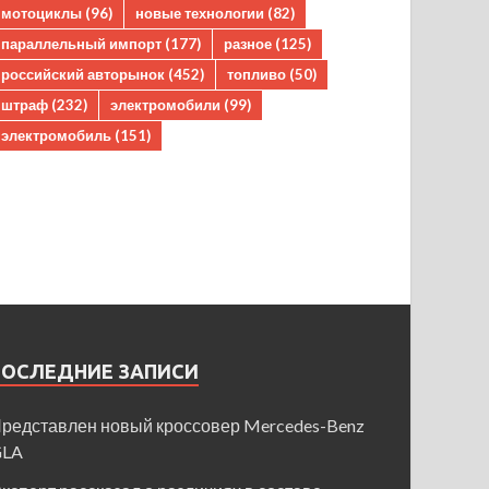
мотоциклы
(96)
новые технологии
(82)
параллельный импорт
(177)
разное
(125)
российский авторынок
(452)
топливо
(50)
штраф
(232)
электромобили
(99)
электромобиль
(151)
ПОСЛЕДНИЕ ЗАПИСИ
редставлен новый кроссовер Mercedes-Benz
GLA