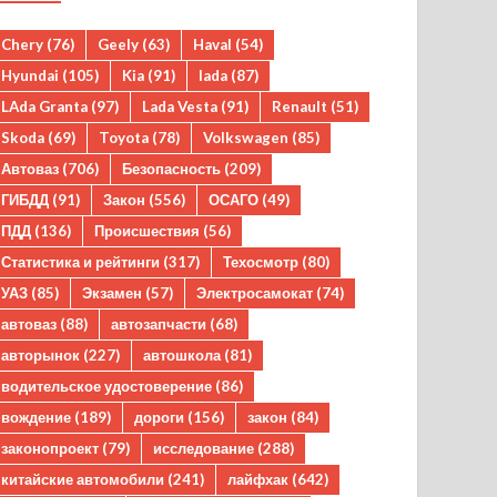
Chery
(76)
Geely
(63)
Haval
(54)
Hyundai
(105)
Kia
(91)
lada
(87)
LAda Granta
(97)
Lada Vesta
(91)
Renault
(51)
Skoda
(69)
Toyota
(78)
Volkswagen
(85)
Автоваз
(706)
Безопасность
(209)
ГИБДД
(91)
Закон
(556)
ОСАГО
(49)
ПДД
(136)
Происшествия
(56)
Статистика и рейтинги
(317)
Техосмотр
(80)
УАЗ
(85)
Экзамен
(57)
Электросамокат
(74)
автоваз
(88)
автозапчасти
(68)
авторынок
(227)
автошкола
(81)
водительское удостоверение
(86)
вождение
(189)
дороги
(156)
закон
(84)
законопроект
(79)
исследование
(288)
китайские автомобили
(241)
лайфхак
(642)