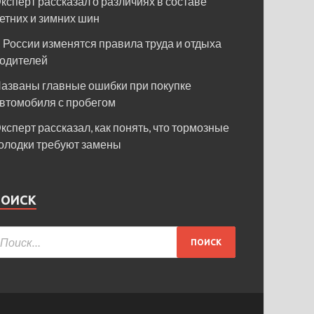
ксперт рассказал о различиях в составе
етних и зимних шин
 России изменятся правила труда и отдыха
одителей
азваны главные ошибки при покупке
втомобиля с пробегом
ксперт рассказал, как понять, что тормозные
олодки требуют замены
ПОИСК