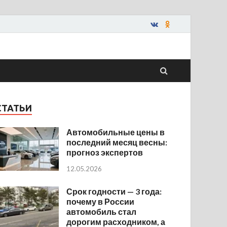
СТАТЬИ
Автомобильные цены в
последний месяц весны:
прогноз экспертов
12.05.2026
Срок годности — 3 года:
почему в России
автомобиль стал
дорогим расходником, а