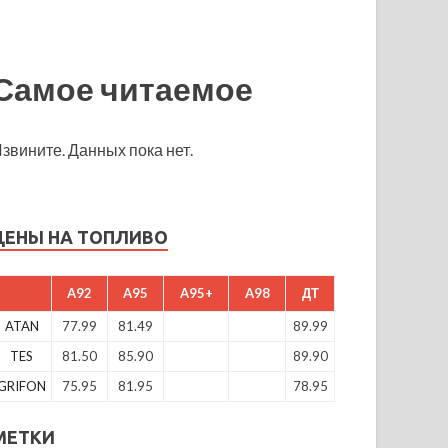
Самое читаемое
звините. Данных пока нет.
ЦЕНЫ НА ТОПЛИВО
A92
A95
A95+
A98
ДТ
ATAN
77.99
81.49
89.99
TES
81.50
85.90
89.90
GRIFON
75.95
81.95
78.95
МЕТКИ