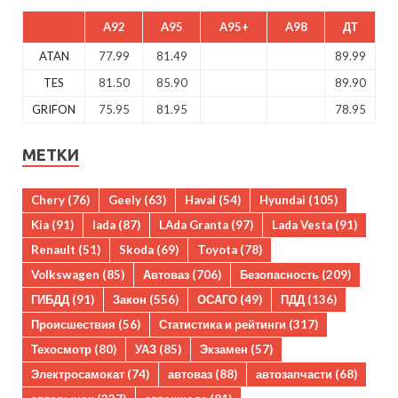
A92
A95
A95+
A98
ДТ
ATAN
77.99
81.49
89.99
TES
81.50
85.90
89.90
GRIFON
75.95
81.95
78.95
МЕТКИ
Chery
(76)
Geely
(63)
Haval
(54)
Hyundai
(105)
Kia
(91)
lada
(87)
LAda Granta
(97)
Lada Vesta
(91)
Renault
(51)
Skoda
(69)
Toyota
(78)
Volkswagen
(85)
Автоваз
(706)
Безопасность
(209)
ГИБДД
(91)
Закон
(556)
ОСАГО
(49)
ПДД
(136)
Происшествия
(56)
Статистика и рейтинги
(317)
Техосмотр
(80)
УАЗ
(85)
Экзамен
(57)
Электросамокат
(74)
автоваз
(88)
автозапчасти
(68)