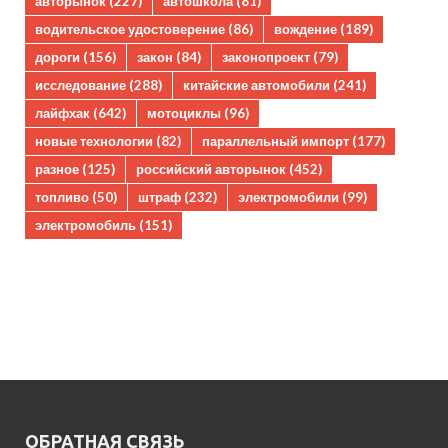
авторынок
(227)
автошкола
(81)
водительское удостоверение
(86)
вождение
(189)
дороги
(156)
закон
(84)
законопроект
(79)
исследование
(288)
китайские автомобили
(241)
лайфхак
(642)
мотоциклы
(96)
новые технологии
(82)
параллельный импорт
(177)
разное
(125)
российский авторынок
(452)
топливо
(50)
штраф
(232)
электромобили
(99)
электромобиль
(151)
ОБРАТНАЯ СВЯЗЬ