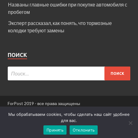
Названы главные ошибки при покупке автомобиля с
пробегом
Эксперт рассказал, как понять, что тормозные
колодки требуют замены
ПОИСК
ForPost 2019 - все права защищены
При использовании материалов сайта ссылка
Мы обрабатываем cookies, чтобы сделать наш сайт удобнее
обязательна.
для вас.
Принять
Отклонить
Информация для пользователей сайта