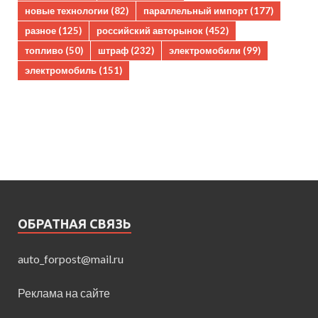
новые технологии
(82)
параллельный импорт
(177)
разное
(125)
российский авторынок
(452)
топливо
(50)
штраф
(232)
электромобили
(99)
электромобиль
(151)
ОБРАТНАЯ СВЯЗЬ
auto_forpost@mail.ru
Реклама на сайте