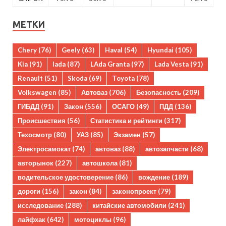
МЕТКИ
Chery
(76)
Geely
(63)
Haval
(54)
Hyundai
(105)
Kia
(91)
lada
(87)
LAda Granta
(97)
Lada Vesta
(91)
Renault
(51)
Skoda
(69)
Toyota
(78)
Volkswagen
(85)
Автоваз
(706)
Безопасность
(209)
ГИБДД
(91)
Закон
(556)
ОСАГО
(49)
ПДД
(136)
Происшествия
(56)
Статистика и рейтинги
(317)
Техосмотр
(80)
УАЗ
(85)
Экзамен
(57)
Электросамокат
(74)
автоваз
(88)
автозапчасти
(68)
авторынок
(227)
автошкола
(81)
водительское удостоверение
(86)
вождение
(189)
дороги
(156)
закон
(84)
законопроект
(79)
исследование
(288)
китайские автомобили
(241)
лайфхак
(642)
мотоциклы
(96)