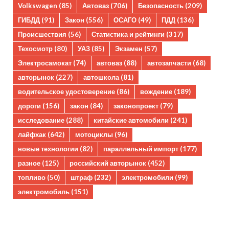
Volkswagen
(85)
Автоваз
(706)
Безопасность
(209)
ГИБДД
(91)
Закон
(556)
ОСАГО
(49)
ПДД
(136)
Происшествия
(56)
Статистика и рейтинги
(317)
Техосмотр
(80)
УАЗ
(85)
Экзамен
(57)
Электросамокат
(74)
автоваз
(88)
автозапчасти
(68)
авторынок
(227)
автошкола
(81)
водительское удостоверение
(86)
вождение
(189)
дороги
(156)
закон
(84)
законопроект
(79)
исследование
(288)
китайские автомобили
(241)
лайфхак
(642)
мотоциклы
(96)
новые технологии
(82)
параллельный импорт
(177)
разное
(125)
российский авторынок
(452)
топливо
(50)
штраф
(232)
электромобили
(99)
электромобиль
(151)