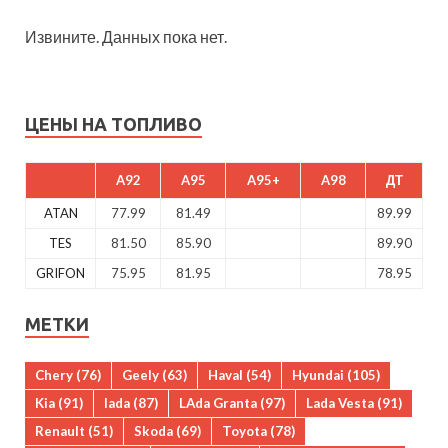
Извините. Данных пока нет.
ЦЕНЫ НА ТОПЛИВО
A92
A95
A95+
A98
ДТ
ATAN
77.99
81.49
89.99
TES
81.50
85.90
89.90
GRIFON
75.95
81.95
78.95
МЕТКИ
Chery
(76)
Geely
(63)
Haval
(54)
Hyundai
(105)
Kia
(91)
lada
(87)
LAda Granta
(97)
Lada Vesta
(91)
Renault
(51)
Skoda
(69)
Toyota
(78)