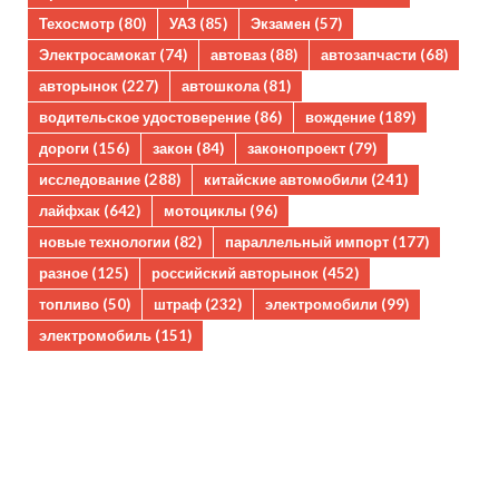
Техосмотр
(80)
УАЗ
(85)
Экзамен
(57)
Электросамокат
(74)
автоваз
(88)
автозапчасти
(68)
авторынок
(227)
автошкола
(81)
водительское удостоверение
(86)
вождение
(189)
дороги
(156)
закон
(84)
законопроект
(79)
исследование
(288)
китайские автомобили
(241)
лайфхак
(642)
мотоциклы
(96)
новые технологии
(82)
параллельный импорт
(177)
разное
(125)
российский авторынок
(452)
топливо
(50)
штраф
(232)
электромобили
(99)
электромобиль
(151)