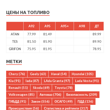
ЦЕНЫ НА ТОПЛИВО
A92
A95
A95+
A98
ДТ
ATAN
77.99
81.49
89.99
TES
81.50
85.90
89.90
GRIFON
75.95
81.95
78.95
МЕТКИ
Chery
(76)
Geely
(63)
Haval
(54)
Hyundai
(105)
Kia
(91)
lada
(87)
LAda Granta
(97)
Lada Vesta
(91)
Renault
(51)
Skoda
(69)
Toyota
(78)
Volkswagen
(85)
Автоваз
(706)
Безопасность
(209)
ГИБДД
(91)
Закон
(556)
ОСАГО
(49)
ПДД
(136)
Происшествия
(56)
Статистика и рейтинги
(317)