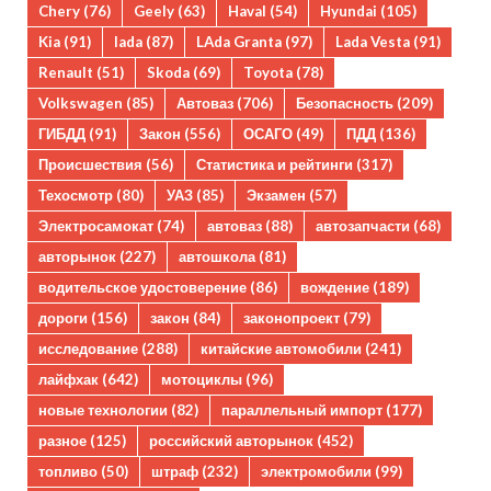
Chery
(76)
Geely
(63)
Haval
(54)
Hyundai
(105)
Kia
(91)
lada
(87)
LAda Granta
(97)
Lada Vesta
(91)
Renault
(51)
Skoda
(69)
Toyota
(78)
Volkswagen
(85)
Автоваз
(706)
Безопасность
(209)
ГИБДД
(91)
Закон
(556)
ОСАГО
(49)
ПДД
(136)
Происшествия
(56)
Статистика и рейтинги
(317)
Техосмотр
(80)
УАЗ
(85)
Экзамен
(57)
Электросамокат
(74)
автоваз
(88)
автозапчасти
(68)
авторынок
(227)
автошкола
(81)
водительское удостоверение
(86)
вождение
(189)
дороги
(156)
закон
(84)
законопроект
(79)
исследование
(288)
китайские автомобили
(241)
лайфхак
(642)
мотоциклы
(96)
новые технологии
(82)
параллельный импорт
(177)
разное
(125)
российский авторынок
(452)
топливо
(50)
штраф
(232)
электромобили
(99)