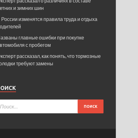
ксперт рассказал о различиях в составе
етних и зимних шин
 России изменятся правила труда и отдыха
одителей
азваны главные ошибки при покупке
втомобиля с пробегом
ксперт рассказал, как понять, что тормозные
олодки требуют замены
ПОИСК