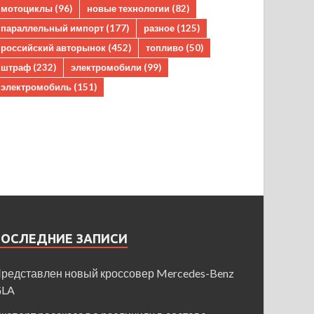
мотоциклы
(96)
новые технологии
(82)
параллельный импорт
(177)
разное
(125)
российский авторынок
(452)
топливо
(50)
штраф
(232)
электромобили
(99)
электромобиль
(151)
ПОСЛЕДНИЕ ЗАПИСИ
редставлен новый кроссовер Mercedes-Benz
GLA