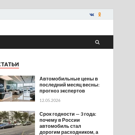
СТАТЬИ
Автомобильные цены в
последний месяц весны:
прогноз экспертов
12.05.2026
Срок годности — 3 года:
почему в России
автомобиль стал
дорогим расходником, а