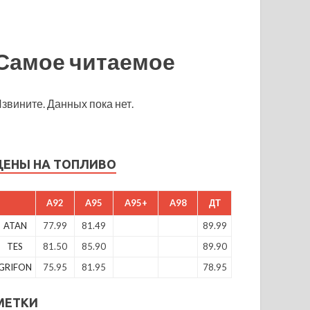
Самое читаемое
звините. Данных пока нет.
ЦЕНЫ НА ТОПЛИВО
A92
A95
A95+
A98
ДТ
ATAN
77.99
81.49
89.99
TES
81.50
85.90
89.90
GRIFON
75.95
81.95
78.95
МЕТКИ