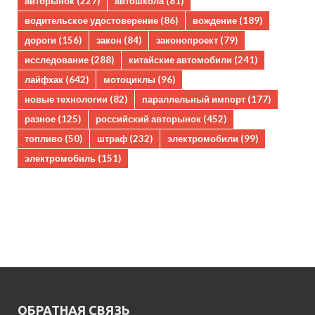
авторынок
(227)
автошкола
(81)
водительское удостоверение
(86)
вождение
(189)
дороги
(156)
закон
(84)
законопроект
(79)
исследование
(288)
китайские автомобили
(241)
лайфхак
(642)
мотоциклы
(96)
новые технологии
(82)
параллельный импорт
(177)
разное
(125)
российский авторынок
(452)
топливо
(50)
штраф
(232)
электромобили
(99)
электромобиль
(151)
ОБРАТНАЯ СВЯЗЬ