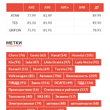
A92
A95
A95+
A98
ДТ
ATAN
77.99
81.49
89.99
TES
81.50
85.90
89.90
GRIFON
75.95
81.95
78.95
МЕТКИ
Chery
(76)
Geely
(63)
Haval
(54)
Hyundai
(105)
Kia
(91)
lada
(87)
LAda Granta
(97)
Lada Vesta
(91)
Renault
(51)
Skoda
(69)
Toyota
(78)
Volkswagen
(85)
Автоваз
(706)
Безопасность
(209)
ГИБДД
(91)
Закон
(556)
ОСАГО
(49)
ПДД
(136)
Происшествия
(56)
Статистика и рейтинги
(317)
Техосмотр
(80)
УАЗ
(85)
Экзамен
(57)
Электросамокат
(74)
автоваз
(88)
автозапчасти
(68)