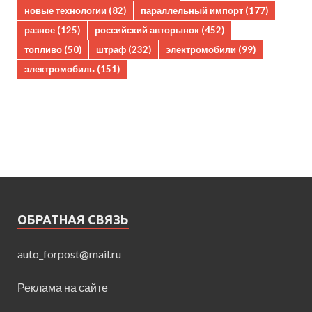
новые технологии
(82)
параллельный импорт
(177)
разное
(125)
российский авторынок
(452)
топливо
(50)
штраф
(232)
электромобили
(99)
электромобиль
(151)
ОБРАТНАЯ СВЯЗЬ
auto_forpost@mail.ru
Реклама на сайте