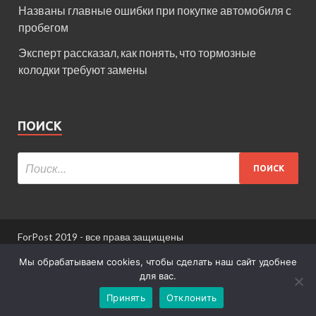
Названы главные ошибки при покупке автомобиля с
пробегом
Эксперт рассказал, как понять, что тормозные
колодки требуют замены
ПОИСК
ForPost 2019 - все права защищены
При использовании материалов сайта ссылка
Мы обрабатываем cookies, чтобы сделать наш сайт удобнее
обязательна.
для вас.
Принять
Отклонить
Информация для пользователей сайта