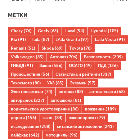
МЕТКИ
Chery
(76)
Geely
(63)
Haval
(54)
Hyundai
(105)
Kia
(91)
lada
(87)
LAda Granta
(97)
Lada Vesta
(91)
Renault
(51)
Skoda
(69)
Toyota
(78)
Volkswagen
(85)
Автоваз
(706)
Безопасность
(209)
ГИБДД
(91)
Закон
(556)
ОСАГО
(49)
ПДД
(136)
Происшествия
(56)
Статистика и рейтинги
(317)
Техосмотр
(80)
УАЗ
(85)
Экзамен
(57)
Электросамокат
(74)
автоваз
(88)
автозапчасти
(68)
авторынок
(227)
автошкола
(81)
водительское удостоверение
(86)
вождение
(189)
дороги
(156)
закон
(84)
законопроект
(79)
исследование
(288)
китайские автомобили
(241)
лайфхак
(642)
мотоциклы
(96)