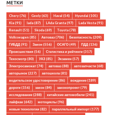
МЕТКИ
Chery
(76)
Geely
(63)
Haval
(54)
Hyundai
(105)
Kia
(91)
lada
(87)
LAda Granta
(97)
Lada Vesta
(91)
Renault
(51)
Skoda
(69)
Toyota
(78)
Volkswagen
(85)
Автоваз
(706)
Безопасность
(209)
ГИБДД
(91)
Закон
(556)
ОСАГО
(49)
ПДД
(136)
Происшествия
(56)
Статистика и рейтинги
(317)
Техосмотр
(80)
УАЗ
(85)
Экзамен
(57)
Электросамокат
(74)
автоваз
(88)
автозапчасти
(68)
авторынок
(227)
автошкола
(81)
водительское удостоверение
(86)
вождение
(189)
дороги
(156)
закон
(84)
законопроект
(79)
исследование
(288)
китайские автомобили
(241)
лайфхак
(642)
мотоциклы
(96)
новые технологии
(82)
параллельный импорт
(177)