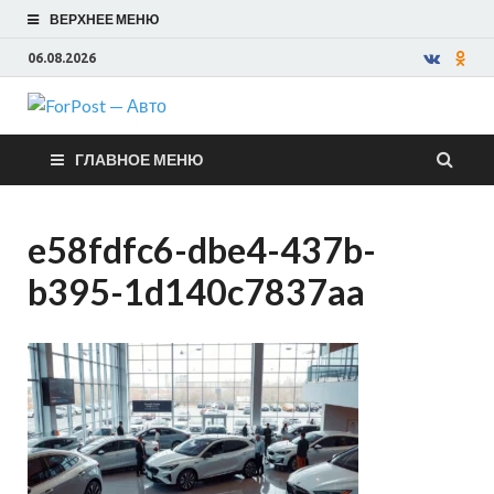
ВЕРХНЕЕ МЕНЮ
06.08.2026
ForPost —
ГЛАВНОЕ МЕНЮ
Авто
e58fdfc6-dbe4-437b-
b395-1d140c7837aa