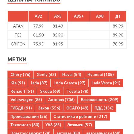
A92
A95
A95+
A98
ДТ
ATAN
77.99
81.49
89.99
TES
81.50
85.90
89.90
GRIFON
75.95
81.95
78.95
МЕТКИ
Chery
(76)
Geely
(63)
Haval
(54)
Hyundai
(105)
Kia
(91)
lada
(87)
LAda Granta
(97)
Lada Vesta
(91)
Renault
(51)
Skoda
(69)
Toyota
(78)
Volkswagen
(85)
Автоваз
(706)
Безопасность
(209)
ГИБДД
(91)
Закон
(556)
ОСАГО
(49)
ПДД
(136)
Происшествия
(56)
Статистика и рейтинги
(317)
Техосмотр
(80)
УАЗ
(85)
Экзамен
(57)
Электросамокат
(74)
автоваз
(88)
автозапчасти
(68)