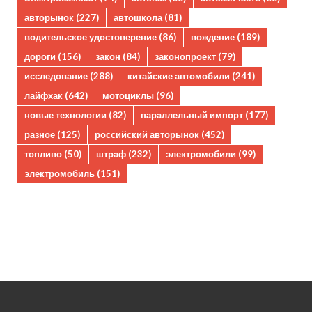
авторынок
(227)
автошкола
(81)
водительское удостоверение
(86)
вождение
(189)
дороги
(156)
закон
(84)
законопроект
(79)
исследование
(288)
китайские автомобили
(241)
лайфхак
(642)
мотоциклы
(96)
новые технологии
(82)
параллельный импорт
(177)
разное
(125)
российский авторынок
(452)
топливо
(50)
штраф
(232)
электромобили
(99)
электромобиль
(151)