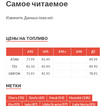
Самое читаемое
Извините. Данных пока нет.
ЦЕНЫ НА ТОПЛИВО
A92
A95
A95+
A98
ДТ
ATAN
77.99
81.49
89.99
TES
81.50
85.90
89.90
GRIFON
75.95
81.95
78.95
МЕТКИ
Chery
(76)
Geely
(63)
Haval
(54)
Hyundai
(105)
Kia
(91)
lada
(87)
LAda Granta
(97)
Lada Vesta
(91)