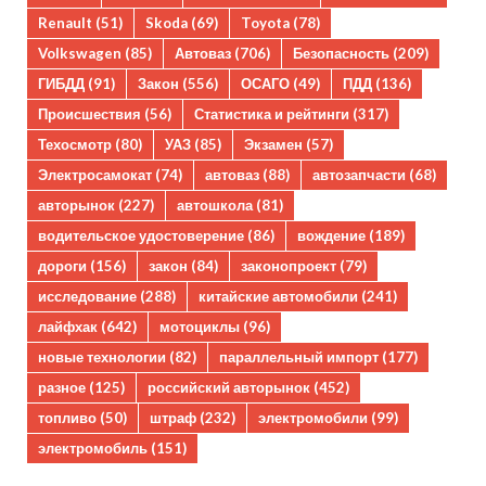
Renault
(51)
Skoda
(69)
Toyota
(78)
Volkswagen
(85)
Автоваз
(706)
Безопасность
(209)
ГИБДД
(91)
Закон
(556)
ОСАГО
(49)
ПДД
(136)
Происшествия
(56)
Статистика и рейтинги
(317)
Техосмотр
(80)
УАЗ
(85)
Экзамен
(57)
Электросамокат
(74)
автоваз
(88)
автозапчасти
(68)
авторынок
(227)
автошкола
(81)
водительское удостоверение
(86)
вождение
(189)
дороги
(156)
закон
(84)
законопроект
(79)
исследование
(288)
китайские автомобили
(241)
лайфхак
(642)
мотоциклы
(96)
новые технологии
(82)
параллельный импорт
(177)
разное
(125)
российский авторынок
(452)
топливо
(50)
штраф
(232)
электромобили
(99)
электромобиль
(151)