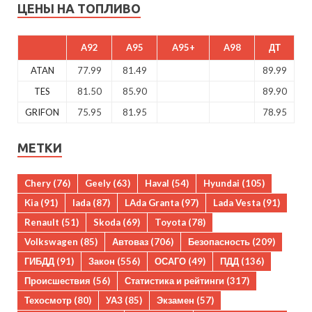
ЦЕНЫ НА ТОПЛИВО
A92
A95
A95+
A98
ДТ
ATAN
77.99
81.49
89.99
TES
81.50
85.90
89.90
GRIFON
75.95
81.95
78.95
МЕТКИ
Chery
(76)
Geely
(63)
Haval
(54)
Hyundai
(105)
Kia
(91)
lada
(87)
LAda Granta
(97)
Lada Vesta
(91)
Renault
(51)
Skoda
(69)
Toyota
(78)
Volkswagen
(85)
Автоваз
(706)
Безопасность
(209)
ГИБДД
(91)
Закон
(556)
ОСАГО
(49)
ПДД
(136)
Происшествия
(56)
Статистика и рейтинги
(317)
Техосмотр
(80)
УАЗ
(85)
Экзамен
(57)