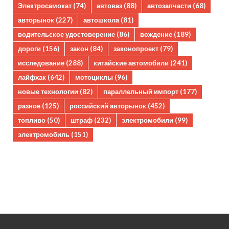
Электросамокат
(74)
автоваз
(88)
автозапчасти
(68)
авторынок
(227)
автошкола
(81)
водительское удостоверение
(86)
вождение
(189)
дороги
(156)
закон
(84)
законопроект
(79)
исследование
(288)
китайские автомобили
(241)
лайфхак
(642)
мотоциклы
(96)
новые технологии
(82)
параллельный импорт
(177)
разное
(125)
российский авторынок
(452)
топливо
(50)
штраф
(232)
электромобили
(99)
электромобиль
(151)