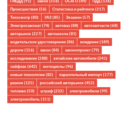
ГИБДД
(91)
Закон
(556)
ОСАГО
(49)
ПДД
(136)
Происшествия
(56)
Статистика и рейтинги
(317)
Техосмотр
(80)
УАЗ
(85)
Экзамен
(57)
Электросамокат
(74)
автоваз
(88)
автозапчасти
(68)
авторынок
(227)
автошкола
(81)
водительское удостоверение
(86)
вождение
(189)
дороги
(156)
закон
(84)
законопроект
(79)
исследование
(288)
китайские автомобили
(241)
лайфхак
(642)
мотоциклы
(96)
новые технологии
(82)
параллельный импорт
(177)
разное
(125)
российский авторынок
(452)
топливо
(50)
штраф
(232)
электромобили
(99)
электромобиль
(151)