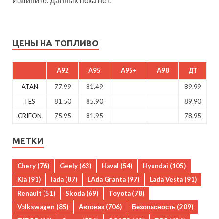
Извините. Данных пока нет.
ЦЕНЫ НА ТОПЛИВО
A92
A95
A95+
A98
ДТ
ATAN
77.99
81.49
89.99
TES
81.50
85.90
89.90
GRIFON
75.95
81.95
78.95
МЕТКИ
Chery
(76)
Geely
(63)
Haval
(54)
Hyundai
(105)
Kia
(91)
lada
(87)
LAda Granta
(97)
Lada Vesta
(91)
Renault
(51)
Skoda
(69)
Toyota
(78)
Volkswagen
(85)
Автоваз
(706)
Безопасность
(209)