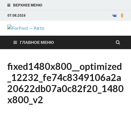
ВЕРХНЕЕ МЕНЮ
07.08.2026
ForPost —
ГЛАВНОЕ МЕНЮ
Авто
fixed1480x800__optimized
_12232_fe74c8349106a2a
20622db07a0c82f20_1480
x800_v2