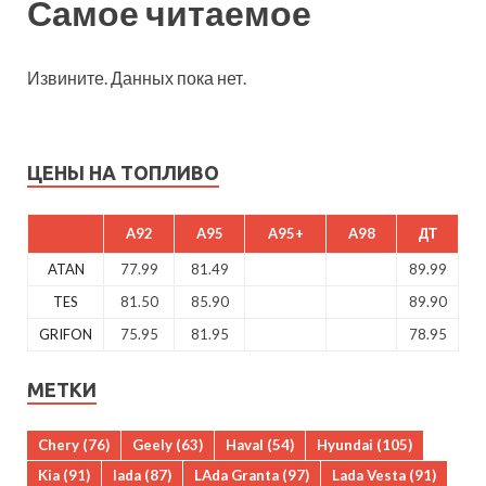
Самое читаемое
Извините. Данных пока нет.
ЦЕНЫ НА ТОПЛИВО
A92
A95
A95+
A98
ДТ
ATAN
77.99
81.49
89.99
TES
81.50
85.90
89.90
GRIFON
75.95
81.95
78.95
МЕТКИ
Chery
(76)
Geely
(63)
Haval
(54)
Hyundai
(105)
Kia
(91)
lada
(87)
LAda Granta
(97)
Lada Vesta
(91)