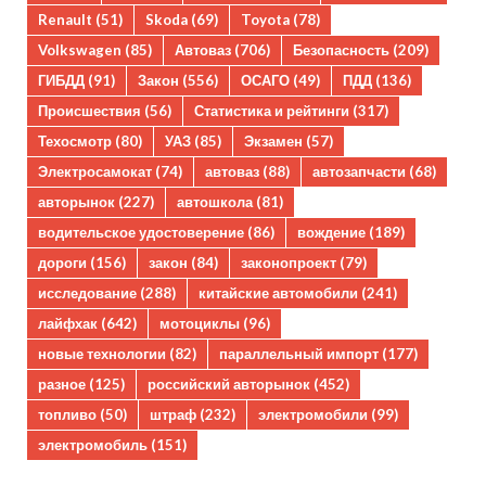
Renault
(51)
Skoda
(69)
Toyota
(78)
Volkswagen
(85)
Автоваз
(706)
Безопасность
(209)
ГИБДД
(91)
Закон
(556)
ОСАГО
(49)
ПДД
(136)
Происшествия
(56)
Статистика и рейтинги
(317)
Техосмотр
(80)
УАЗ
(85)
Экзамен
(57)
Электросамокат
(74)
автоваз
(88)
автозапчасти
(68)
авторынок
(227)
автошкола
(81)
водительское удостоверение
(86)
вождение
(189)
дороги
(156)
закон
(84)
законопроект
(79)
исследование
(288)
китайские автомобили
(241)
лайфхак
(642)
мотоциклы
(96)
новые технологии
(82)
параллельный импорт
(177)
разное
(125)
российский авторынок
(452)
топливо
(50)
штраф
(232)
электромобили
(99)
электромобиль
(151)