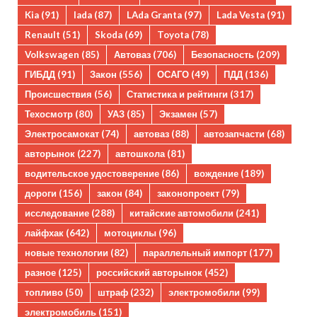
Kia
(91)
lada
(87)
LAda Granta
(97)
Lada Vesta
(91)
Renault
(51)
Skoda
(69)
Toyota
(78)
Volkswagen
(85)
Автоваз
(706)
Безопасность
(209)
ГИБДД
(91)
Закон
(556)
ОСАГО
(49)
ПДД
(136)
Происшествия
(56)
Статистика и рейтинги
(317)
Техосмотр
(80)
УАЗ
(85)
Экзамен
(57)
Электросамокат
(74)
автоваз
(88)
автозапчасти
(68)
авторынок
(227)
автошкола
(81)
водительское удостоверение
(86)
вождение
(189)
дороги
(156)
закон
(84)
законопроект
(79)
исследование
(288)
китайские автомобили
(241)
лайфхак
(642)
мотоциклы
(96)
новые технологии
(82)
параллельный импорт
(177)
разное
(125)
российский авторынок
(452)
топливо
(50)
штраф
(232)
электромобили
(99)
электромобиль
(151)